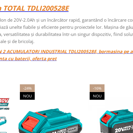
 TOTAL TDLI200528E
-Ion de 20V-2.0Ah și un încărcător rapid, garantând o încărcare c
ază unelte fiabile și eficiente pentru proiectele lor. Mașina de gă
rsatilitatea și durabilitatea într-un singur dispozitiv, fiind solu
le și de bricolaj.
ON 2 ACUMULATORI INDUSTRIAL TDLI200528E, bormasina pe a
nta cu baterii, oferta pret
-24%
-16%
NOU
NOU