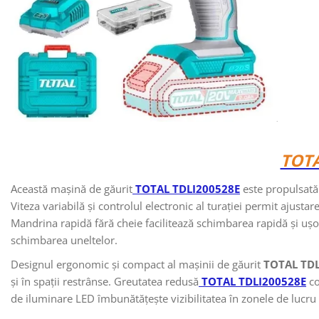
TOTA
Această mașină de găurit
TOTAL TDLI200528E
este propulsată 
Viteza variabilă și controlul electronic al turației permit ajustare
Mandrina rapidă fără cheie facilitează schimbarea rapidă și ușo
schimbarea uneltelor.
Designul ergonomic și compact al mașinii de găurit
TOTAL TD
și în spații restrânse. Greutatea redusă
TOTAL TDLI200528E
co
de iluminare LED îmbunătățește vizibilitatea în zonele de lucru 