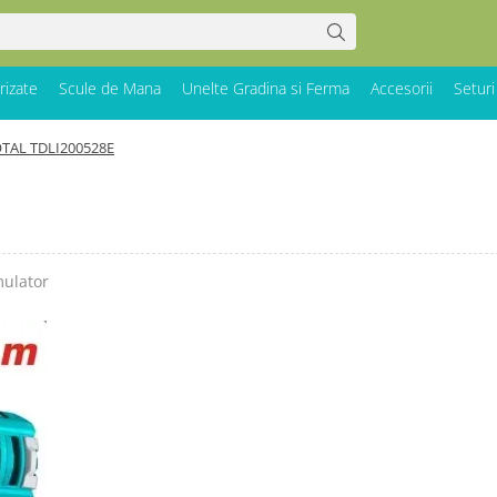
rizate
Scule de Mana
Unelte Gradina si Ferma
Accesorii
Seturi
TAL TDLI200528E
mulator