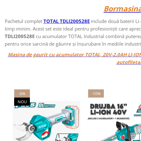
Bormasina
Pachetul complet
TOTAL TDLI200528E
include două baterii Li
timp minim. Acest set este ideal pentru profesioniști care apreci
TDLI200528E
cu acumulator TOTAL Industrial combină puterea, ve
pentru orice sarcină de găurire și înșurubare în mediile industria
Masina de gaurit cu acumulator TOTAL, 20V-2.0AH LI-I
autofileta
-6%
-10%
NOU