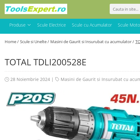
Produse
Produse
Scule Electrice
Scule cu Acumulator
Scule Moto
Total
Home /
Scule si Unelte /
Masini de Gaurit si Insurubat cu acumulator /
TO
TOTAL TDLI200528E
28 Noiembrie 2024
|
Masini de Gaurit si Insurubat cu acu