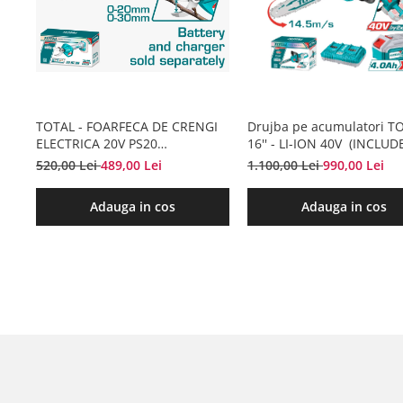
TOTAL - FOARFECA DE CRENGI
Drujba pe acumulatori T
ELECTRICA 20V PS20
16'' - LI-ION 40V (INCLUD
(NUINCLUDE ACUMULATOR SI
ACUMULATORI + 1
520,00 Lei
489,00 Lei
1.100,00 Lei
990,00 Lei
INCARCATOR)
INCARCATOR)
Adauga in cos
Adauga in cos