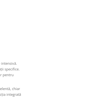
 intensivă.
ii specifice.
ar pentru
elentă, chiar
cția integrată