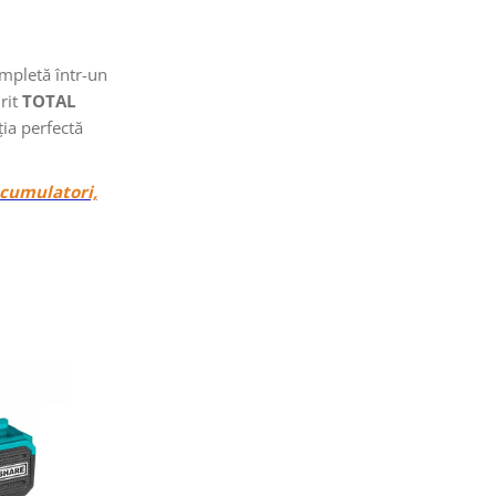
ompletă într-un
urit
TOTAL
ția perfectă
cumulatori,
-11%
-8%
NOU
NOU