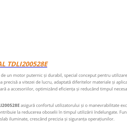
L TDLI200528E
de un motor puternic și durabil, special conceput pentru utilizare
a precisă a vitezei de lucru, adaptată diferitelor materiale și aplicaț
ară a accesoriilor, optimizând eficiența și reducând timpul neces
LI200528E
asigură confortul utilizatorului și o manevrabilitate exc
ntribuie la reducerea oboselii în timpul utilizării îndelungate. Fun
slab iluminate, crescând precizia și siguranța operațiunilor.