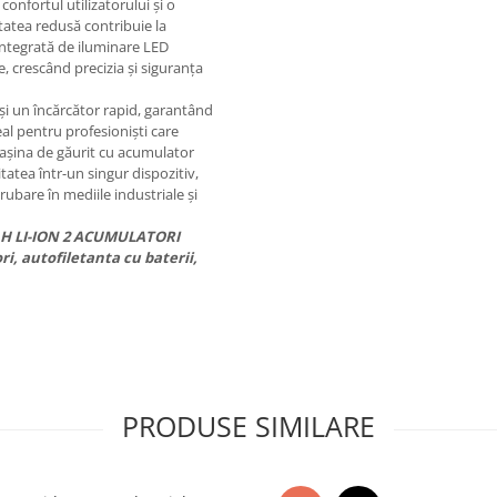
onfortul utilizatorului și o
utatea redusă contribuie la
 integrată de iluminare LED
e, crescând precizia și siguranța
și un încărcător rapid, garantând
al pentru profesioniști care
 Mașina de găurit cu acumulator
tatea într-un singur dispozitiv,
rubare în mediile industriale și
0AH LI-ION 2 ACUMULATORI
, autofiletanta cu baterii,
PRODUSE SIMILARE