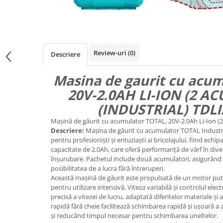
Review-uri
(0)
Descriere
Masina de gaurit cu acu
20V-2.0AH LI-ION (2 A
(INDUSTRIAL) TDLI
Mașină de găurit cu acumulator TOTAL, 20V-2.0Ah Li-Ion (2 
Descriere:
Mașina de găurit cu acumulator TOTAL Industri
pentru profesioniști și entuziaști ai bricolajului, fiind echip
capacitate de 2.0Ah, care oferă performanță de vârf în divers
înșurubare. Pachetul include două acumulatori, asigurând
posibilitatea de a lucra fără întreruperi.
Această mașină de găurit este propulsată de un motor pute
pentru utilizare intensivă. Viteza variabilă și controlul elec
precisă a vitezei de lucru, adaptată diferitelor materiale și 
rapidă fără cheie facilitează schimbarea rapidă și ușoară a 
și reducând timpul necesar pentru schimbarea uneltelor.