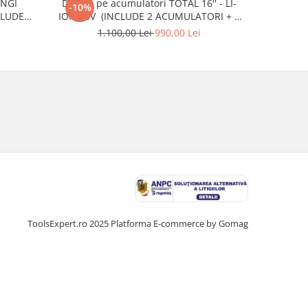
ENGI
Drujba pe acumulatori TOTAL 16'' - LI-
Acum
-10%
-24%
CLUDE
ION 40V (INCLUDE 2 ACUMULATORI + 1
1
TOR)
INCARCATOR)
1.100,00 Lei
990,00 Lei
ToolsExpert.ro 2025
Platforma E-commerce by Gomag