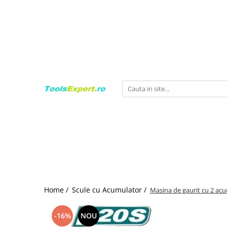
Produse
Total
Home /
Scule cu Acumulator /
Masina de gaurit cu 2 acu
-16%
NOU