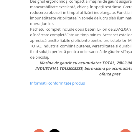
Designul ergonomic și compact al mașinii de găurit asigură c
manevrabilitate excelentă, chiar și în spații restrânse. Gre
reducerea oboselii în timpul utilizării îndelungate. Funcția
îmbunătățește vizibilitatea în zonele de lucru slab iluminat
operațiunilor.
Pachetul complet include două baterii Li-Ion de 20V-2.0Ah 
o încărcare completă într-un timp minim. Acest set este ide
apreciază unelte fiabile și eficiente pentru proiectele lor.
TOTAL Industrial combină puterea, versatilitatea și durabili
fiind soluția perfectă pentru orice sarcină de găurire și înșu
de bricolaj.
Masina de gaurit cu acumulator TOTAL, 20V-2.
INDUSTRIAL TDLI200528E, bormasina pe acumulatori
oferta pret
Informatii conformitate produs