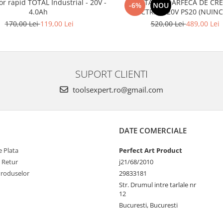
or rapid TOTAL Industrial - 20V -
TOTAL - FOARFECA DE CR
-6%
NOU
4.0Ah
ELECTRICA 20V PS20 (NUIN
ACUMULATOR SI INCARCA
170,00 Lei
119,00 Lei
520,00 Lei
489,00 Lei
SUPORT CLIENTI
toolsexpert.ro@gmail.com
DATE COMERCIALE
 Plata
Perfect Art Product
e Retur
j21/68/2010
Produselor
29833181
Str. Drumul intre tarlale nr
12
Bucuresti, Bucuresti