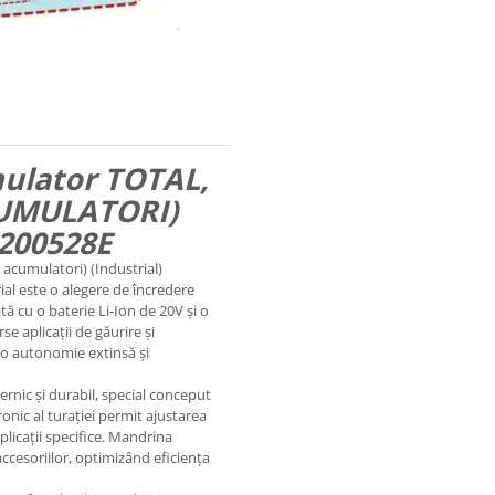
mulator TOTAL,
CUMULATORI)
200528E
acumulatori) (Industrial)
al este o alegere de încredere
ată cu o baterie Li-Ion de 20V și o
e aplicații de găurire și
 o autonomie extinsă și
rnic și durabil, special conceput
tronic al turației permit ajustarea
aplicații specifice. Mandrina
accesoriilor, optimizând eficiența