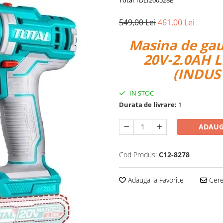
Total TDLI200528E
549,00 Lei
461,00 Lei
Masina de gau
20V-2.0AH 
(INDUS
IN STOC
Durata de livrare:
1
ADAUG
Cod Produs:
C12-8278
Adauga la Favorite
Cere 