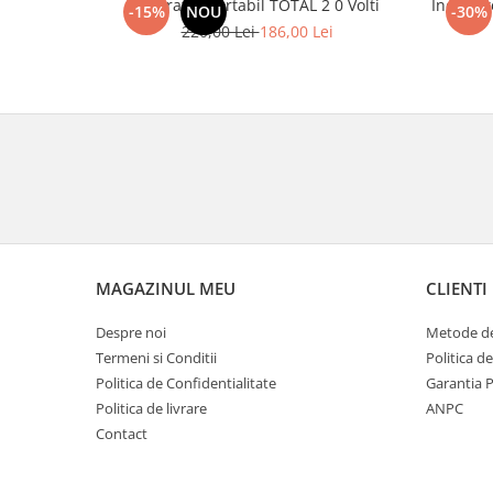
Aspirator portabil TOTAL 2 0 Volti
Incarcat
-15%
NOU
-30%
220,00 Lei
186,00 Lei
MAGAZINUL MEU
CLIENTI
Despre noi
Metode de
Termeni si Conditii
Politica d
Politica de Confidentialitate
Garantia 
Politica de livrare
ANPC
Contact