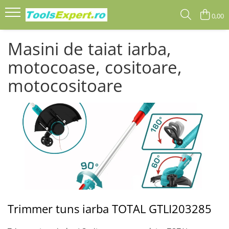
0,00
Produse
Masini de taiat iarba,
Total
motocoase, cositoare,
motocositoare
Trimmer tuns iarba TOTAL GTLI203285