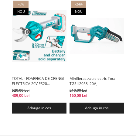
-6%
-24%
-
NOU
NOU
TOTAL - FOARFECA DE CRENGI
Minifierastrau electric Total
MOT
ELECTRICA 20V PS20
TGSLI2058, 20V,
ACUM
(NUINCLUDE ACUMULATOR SI
Tota
520,00 Lei
210,00 Lei
1.245
INCARCATOR)
489,00 Lei
160,00 Lei
1.045
Adauga in cos
Adauga in cos