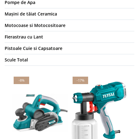
Pompe de Apa
Mașini de tăiat Ceramica
Motocoase si Motocositoare
Fierastrau cu Lant
Pistoale Cuie si Capsatoare
Scule Total
-8%
-17%
-
N