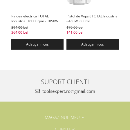
Rindea electrica TOTAL
Pistol de Vopsit TOTAL Industrial
Fiera
Industrial 16000rpm - 1050W
- 450W, 800ml
TOTA
185m
394,00 Lei
170,00 Lei
390,0
364,00 Lei
141,00 Lei
373,0
Adauga in cos
Adauga in cos
SUPORT CLIENTI
toolsexpert.ro@gmail.com
MAGAZINUL MEU
CLIENTI