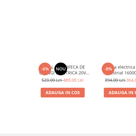
TOTAL - FOARFECA DE
Rindea electric
-6%
NOU
-8%
CRENGI ELECTRICA 20V
Industrial 1600
PS20 (NUINCLUDE
1050W
520,00 Lei
489,00 Lei
394,00 Lei
364,
ACUMULATOR SI
INCARCATOR)
ADAUGA IN COS
ADAUGA IN 