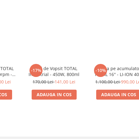
a TOTAL
Pistol de Vopsit TOTAL
Drujba pe acumulato
-17%
-10%
0rpm -
Industrial - 450W, 800ml
TOTAL 16'' - LI-ION 4
(INCLUDE 2 ACUMULAT
00 Lei
170,00 Lei
141,00 Lei
1.100,00 Lei
990,00 L
+ 1 INCARCATOR)
COS
ADAUGA IN COS
ADAUGA IN COS