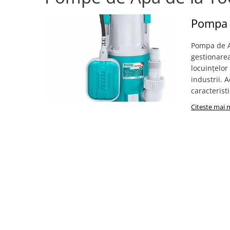
Pompa 
Pompa de A
gestionarea
locuințelor
industrii. 
caracteristic
Citeste mai 