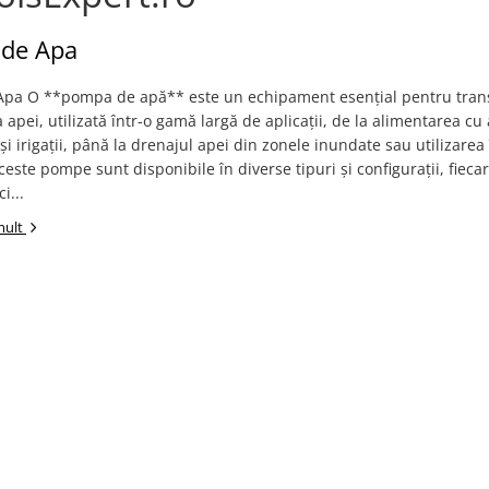
de Apa
pa O **pompa de apă** este un echipament esențial pentru trans
 apei, utilizată într-o gamă largă de aplicații, de la alimentarea cu
 și irigații, până la drenajul apei din zonele inundate sau utilizarea
Aceste pompe sunt disponibile în diverse tipuri și configurații, fiec
i...
mult