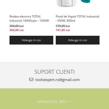
Rindea electrica TOTAL
Pistol de Vopsit TOTAL Industrial
Fiera
Industrial 16000rpm - 1050W
- 450W, 800ml
TOTA
185m
394,00 Lei
170,00 Lei
390,0
364,00 Lei
141,00 Lei
373,0
Adauga in cos
Adauga in cos
SUPORT CLIENTI
toolsexpert.ro@gmail.com
MAGAZINUL MEU