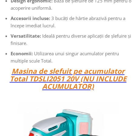
Design ergonomic:
Bază de șlefuire de 125 mm pentru o
acoperire uniformă.
Accesorii incluse:
3 bucăți de hârtie abrazivă pentru a
începe imediat lucrul.
Versatilitate:
Ideală pentru diverse aplicații de șlefuire și
finisare.
Economii:
Utilizarea unui singur acumulator pentru
multiple scule Total.
Masina de slefuit pe acumulator
Total TDSLI2051 20V (NU INCLUDE
ACUMULATOR)