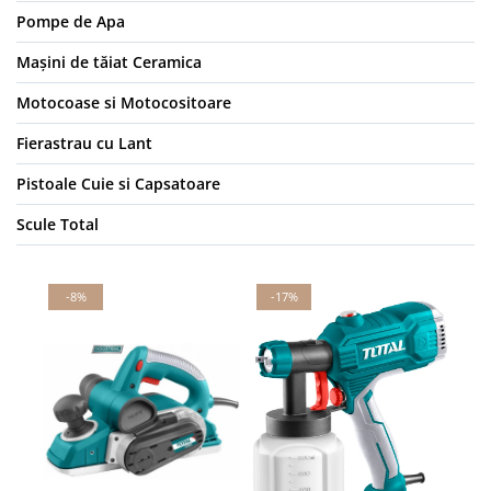
Pompe de Apa
Mașini de tăiat Ceramica
Motocoase si Motocositoare
Fierastrau cu Lant
Pistoale Cuie si Capsatoare
Scule Total
-8%
-17%
-
N