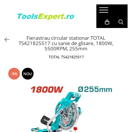
Produse
Total
Fierastrau circular stationar TOTAL
TS421825517 cu sanie de glisare, 1800W,
5500RPM, 255mm
TOTAL TS421825517
-5%
NOU