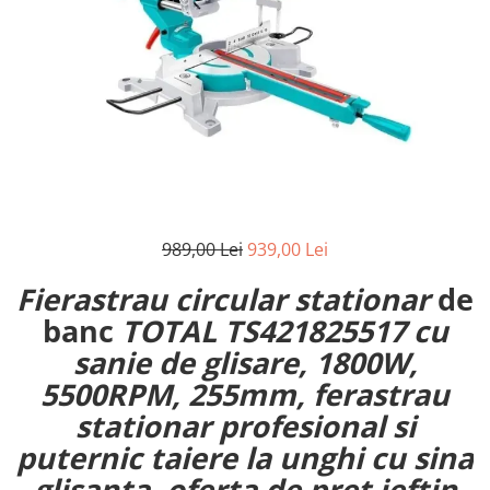
989,00 Lei
939,00 Lei
Fierastrau circular stationar
de
banc
TOTAL TS421825517 cu
sanie de glisare, 1800W,
5500RPM, 255mm, ferastrau
stationar profesional si
puternic taiere la unghi cu sina
glisanta, oferta de pret ieftin