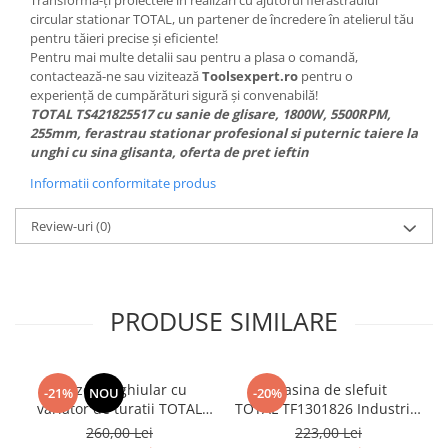
Transformă-ți proiectele în realizări cu ajutorul fierăstrăului
circular stationar TOTAL, un partener de încredere în atelierul tău
pentru tăieri precise și eficiente!
Pentru mai multe detalii sau pentru a plasa o comandă,
contactează-ne sau vizitează
Toolsexpert.ro
pentru o
experiență de cumpărături sigură și convenabilă!
TOTAL TS421825517 cu sanie de glisare, 1800W, 5500RPM,
255mm, ferastrau stationar profesional si puternic taiere la
unghi cu sina glisanta, oferta de pret ieftin
Informatii conformitate produs
Review-uri
(0)
PRODUSE SIMILARE
Polizor unghiular cu
Masina de slefuit
-21%
NOU
-20%
variator de turatii TOTAL
TOTAL TF1301826 Industrial
TG1121256-3, 1010W,
- 320W, 14000 rpm
260,00 Lei
223,00 Lei
125mm