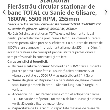
Fierăstrău circular stationar de
banc TOTAL cu Sanie de Glisare,
1800W, 5500 RPM, 255mm
Descriere
Fierastrau circular stationar TOTAL TS421825517
cu sanie de glisare, 1800W, 5500RPM, 255mm
Fierăstrăul circular stationar TOTAL este echipamentul ideal
pentru proiectele tale de prelucrare a lemnului, oferind putere și
precizie pentru tăieri precise și eficiente. Cu o putere de intrare de
1800W și un diametru impresionant al lamei de 255mm (10 inch),
acest fierăstrău este conceput pentru utilizare profesională și
semiprofesională în construcții și ateliere.
Caracteristici și beneficii:
Putere și viteză optimă:
Motorul de 1800W oferă suficientă
putere pentru a face față cu ușurință tăierilor intense, iar
viteza de rotație de 5500 RPM asigură eficiență în tăiere.
Sanie de glisare:
Dispune de o bară dublă de glisare, oferind
stabilitate și precizie în timpul tăierilor lungi sau în unghiuri
variate.
Accesorii incluse:
Pachetul vine complet echipat cu o lamă
TCT, un sac de praf pentru un mediu de lucru curat și o clema
verticală pentru fixarea materialelor.
Capacitate de tăiere:
Cu o capacitate maximă de tăiere de