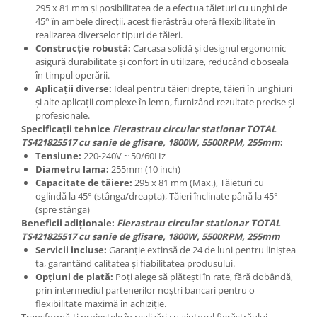
295 x 81 mm și posibilitatea de a efectua tăieturi cu unghi de
45° în ambele direcții, acest fierăstrău oferă flexibilitate în
realizarea diverselor tipuri de tăieri.
Construcție robustă:
Carcasa solidă și designul ergonomic
asigură durabilitate și confort în utilizare, reducând oboseala
în timpul operării.
Aplicații diverse:
Ideal pentru tăieri drepte, tăieri în unghiuri
și alte aplicații complexe în lemn, furnizând rezultate precise și
profesionale.
Specificații tehnice
Fierastrau circular stationar TOTAL
TS421825517 cu sanie de glisare, 1800W, 5500RPM, 255mm
:
Tensiune:
220-240V ~ 50/60Hz
Diametru lama:
255mm (10 inch)
Capacitate de tăiere:
295 x 81 mm (Max.), Tăieturi cu
oglindă la 45° (stânga/dreapta), Tăieri înclinate până la 45°
(spre stânga)
Beneficii adiționale:
Fierastrau circular stationar TOTAL
TS421825517 cu sanie de glisare, 1800W, 5500RPM, 255mm
Servicii incluse:
Garanție extinsă de 24 de luni pentru liniștea
ta, garantând calitatea și fiabilitatea produsului.
Opțiuni de plată:
Poți alege să plătești în rate, fără dobândă,
prin intermediul partenerilor noștri bancari pentru o
flexibilitate maximă în achiziție.