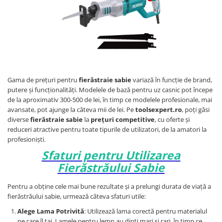
Gama de prețuri pentru
fierăstraie sabie
variază în funcție de brand,
putere și funcționalități. Modelele de bază pentru uz casnic pot începe
de la aproximativ 300-500 de lei, în timp ce modelele profesionale, mai
avansate, pot ajunge la câteva mii de lei. Pe
toolsexpert.ro
, poți găsi
diverse
fierăstraie sabie
la
prețuri competitive
, cu oferte și
reduceri atractive pentru toate tipurile de utilizatori, de la amatori la
profesioniști.
Sfaturi pentru Utilizarea
Fierăstrăului Sabie
Pentru a obține cele mai bune rezultate și a prelungi durata de viață a
fierăstrăului sabie, urmează câteva sfaturi utile:
Alege Lama Potrivită
: Utilizează lama corectă pentru materialul
pe care îl tai. Lamele pentru lemn au dinți mari și rari, în timp ce