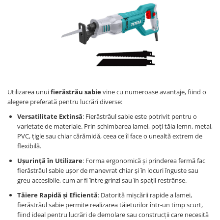
Utilizarea unui
fierăstrău sabie
vine cu numeroase avantaje, fiind o
alegere preferată pentru lucrări diverse:
Versatilitate Extinsă
: Fierăstrăul sabie este potrivit pentru o
varietate de materiale. Prin schimbarea lamei, poți tăia lemn, metal,
PVC, țigle sau chiar cărămidă, ceea ce îl face o unealtă extrem de
flexibilă.
Ușurință în Utilizare
: Forma ergonomică și prinderea fermă fac
fierăstrăul sabie ușor de manevrat chiar și în locuri înguste sau
greu accesibile, cum ar fi între grinzi sau în spații restrânse.
Tăiere Rapidă și Eficientă
: Datorită mișcării rapide a lamei,
fierăstrăul sabie permite realizarea tăieturilor într-un timp scurt,
fiind ideal pentru lucrări de demolare sau construcții care necesită