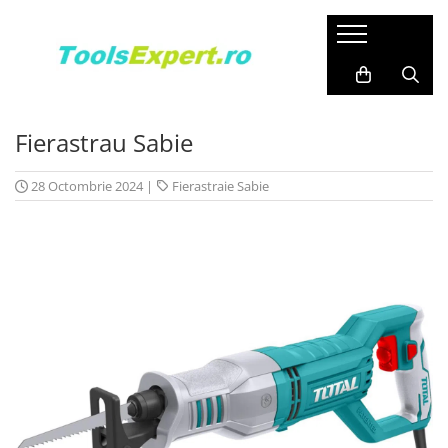
Produse
Total
Fierastrau Sabie
28 Octombrie 2024
|
Fierastraie Sabie