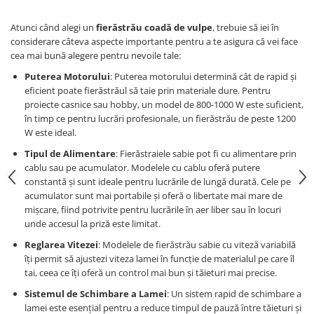
Atunci când alegi un
fierăstrău coadă de vulpe
, trebuie să iei în
considerare câteva aspecte importante pentru a te asigura că vei face
cea mai bună alegere pentru nevoile tale:
Puterea Motorului
: Puterea motorului determină cât de rapid și
eficient poate fierăstrăul să taie prin materiale dure. Pentru
proiecte casnice sau hobby, un model de 800-1000 W este suficient,
în timp ce pentru lucrări profesionale, un fierăstrău de peste 1200
W este ideal.
Tipul de Alimentare
: Fierăstraiele sabie pot fi cu alimentare prin
cablu sau pe acumulator. Modelele cu cablu oferă putere
constantă și sunt ideale pentru lucrările de lungă durată. Cele pe
acumulator sunt mai portabile și oferă o libertate mai mare de
mișcare, fiind potrivite pentru lucrările în aer liber sau în locuri
unde accesul la priză este limitat.
Reglarea Vitezei
: Modelele de fierăstrău sabie cu viteză variabilă
îți permit să ajustezi viteza lamei în funcție de materialul pe care îl
tai, ceea ce îți oferă un control mai bun și tăieturi mai precise.
Sistemul de Schimbare a Lamei
: Un sistem rapid de schimbare a
lamei este esențial pentru a reduce timpul de pauză între tăieturi și