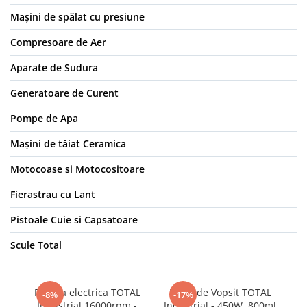
Mașini de spălat cu presiune
Compresoare de Aer
Aparate de Sudura
Generatoare de Curent
Pompe de Apa
Mașini de tăiat Ceramica
Motocoase si Motocositoare
Fierastrau cu Lant
Pistoale Cuie si Capsatoare
Scule Total
Rindea electrica TOTAL
Pistol de Vopsit TOTAL
-8%
-17%
Industrial 16000rpm -
Industrial - 450W, 800ml
m