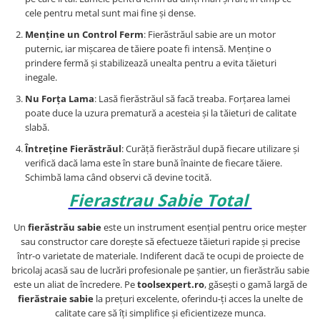
cele pentru metal sunt mai fine și dense.
Menține un Control Ferm
: Fierăstrăul sabie are un motor
puternic, iar mișcarea de tăiere poate fi intensă. Menține o
prindere fermă și stabilizează unealta pentru a evita tăieturi
inegale.
Nu Forța Lama
: Lasă fierăstrăul să facă treaba. Forțarea lamei
poate duce la uzura prematură a acesteia și la tăieturi de calitate
slabă.
Întreține Fierăstrăul
: Curăță fierăstrăul după fiecare utilizare și
verifică dacă lama este în stare bună înainte de fiecare tăiere.
Schimbă lama când observi că devine tocită.
Fierastrau Sabie Total
Un
fierăstrău sabie
este un instrument esențial pentru orice meșter
sau constructor care dorește să efectueze tăieturi rapide și precise
într-o varietate de materiale. Indiferent dacă te ocupi de proiecte de
bricolaj acasă sau de lucrări profesionale pe șantier, un fierăstrău sabie
este un aliat de încredere. Pe
toolsexpert.ro
, găsești o gamă largă de
fierăstraie sabie
la prețuri excelente, oferindu-ți acces la unelte de
calitate care să îți simplifice și eficientizeze munca.