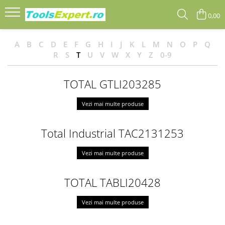
0,00
Produse
A
B
C
D
E
F
G
H
I
J
K
L
M
N
O
P
Q
Total
R
S
T
U
V
W
X
Y
Z
0-9
TOTAL GTLI203285
Vezi mai multe produse
Total Industrial TAC2131253
Vezi mai multe produse
TOTAL TABLI20428
Vezi mai multe produse