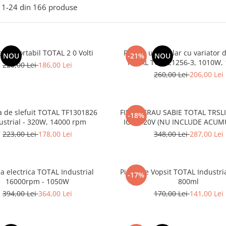
1-
24
din
166
produse
ator portabil TOTAL 2 0 Volti
Polizor unghiular cu variator d
NOU
-21%
NOU
TOTAL TG1121256-3, 1010W
220,00 Lei
186,00 Lei
260,00 Lei
206,00 Lei
 de slefuit TOTAL TF1301826
FIERASTRAU SABIE TOTAL TRSLI1
-18%
ustrial - 320W, 14000 rpm
ION - 20V (NU INCLUDE ACU
223,00 Lei
178,00 Lei
348,00 Lei
287,00 Lei
a electrica TOTAL Industrial
Pistol de Vopsit TOTAL Industri
-17%
16000rpm - 1050W
800ml
394,00 Lei
364,00 Lei
170,00 Lei
141,00 Lei