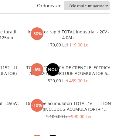
Ordoneaza:
e turatii
Incarcator rapid TOTAL Industrial - 20V -
-30%
, 125mm
4.0Ah
170,00 Lei
119,00 Lei
152 - LI-
TOTAL - FOARFECA DE CRENGI ELECTRICA
-6%
NOU
MULATOR)
20V PS20 (NUINCLUDE ACUMULATOR SI
INCARCATOR)
520,00 Lei
489,00 Lei
al - 450W,
Drujba pe acumulatori TOTAL 16'' - LI-ION
-10%
40V (INCLUDE 2 ACUMULATORI + 1
INCARCATOR)
1.100,00 Lei
990,00 Lei