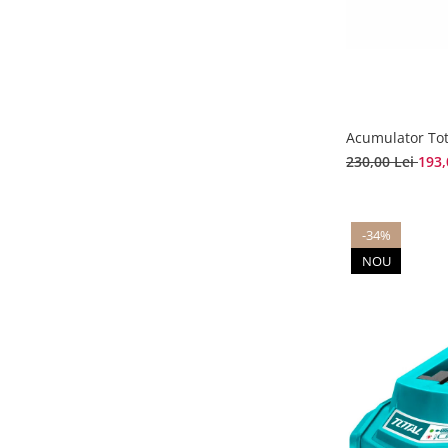
Acumulator Tot
230,00 Lei
193,
-34%
NOU