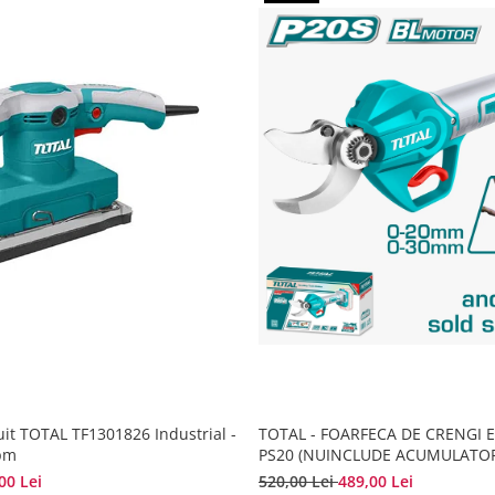
uit TOTAL TF1301826 Industrial -
TOTAL - FOARFECA DE CRENGI E
pm
PS20 (NUINCLUDE ACUMULATOR
INCARCATOR)
00 Lei
520,00 Lei
489,00 Lei