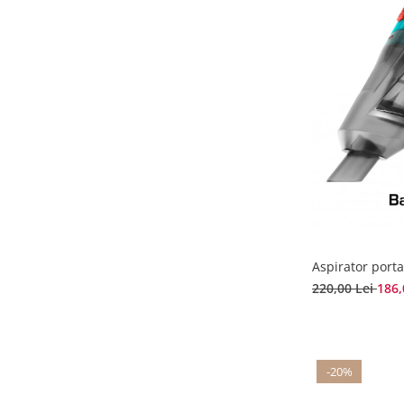
Aspirator porta
220,00 Lei
186,
-20%