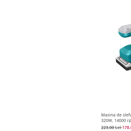
Masina de slef
320W, 14000 r
223,00 Lei
178,