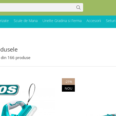
rizate
Scule de Mana
Unelte Gradina si Ferma
Accesorii
Seturi
odusele
din
166
produse
-21%
NOU