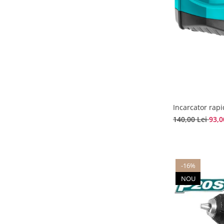
Incarcator rapi
140,00 Lei
93,0
-16%
NOU