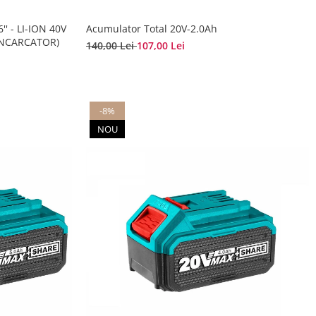
'' - LI-ION 40V
Acumulator Total 20V-2.0Ah
INCARCATOR)
140,00 Lei
107,00 Lei
-8%
NOU