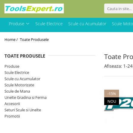
Produse
Produse
Scule Electrice
Scule cu Acumulator
Scule Moto
Total
Home /
Toate Produsele
Toate Pr
TOATE PRODUSELE
Afiseaza:
1-
24
Produse
Scule Electrice
Scule cu Acumulator
Scule Motorizate
Scule de Mana
-15%
Unelte Gradina si Ferma
NOU
Accesorii
Seturi Scule si Unelte
Promotii