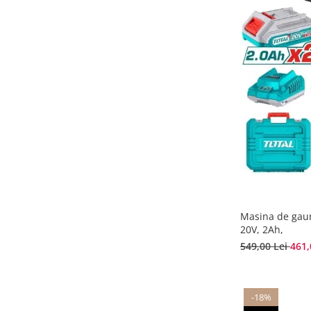
Masina de gaur
20V, 2Ah,
549,00 Lei
461,
-18%