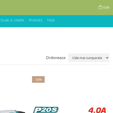
0,00
 Scule si Unelte
Promotii
Total
Ordoneaza:
-30%