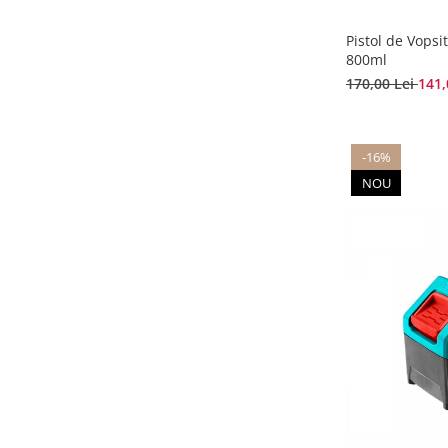
Pistol de Vopsi
800ml
170,00 Lei
141,
-16%
NOU