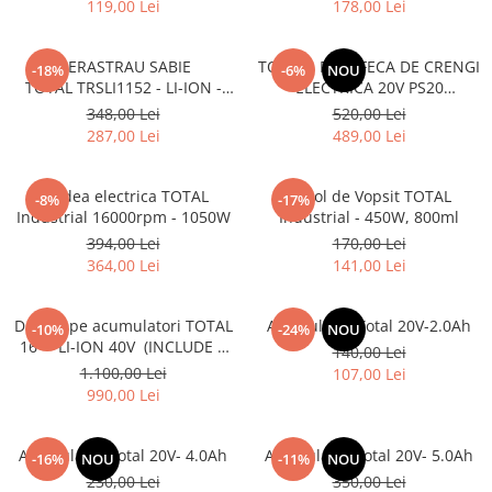
119,00 Lei
178,00 Lei
FIERASTRAU SABIE
TOTAL - FOARFECA DE CRENGI
-18%
-6%
NOU
TOTAL TRSLI1152 - LI-ION -
ELECTRICA 20V PS20
20V (NU INCLUDE
(NUINCLUDE ACUMULATOR SI
348,00 Lei
520,00 Lei
ACUMULATOR)
INCARCATOR)
287,00 Lei
489,00 Lei
Rindea electrica TOTAL
Pistol de Vopsit TOTAL
-8%
-17%
Industrial 16000rpm - 1050W
Industrial - 450W, 800ml
394,00 Lei
170,00 Lei
364,00 Lei
141,00 Lei
Drujba pe acumulatori TOTAL
Acumulator Total 20V-2.0Ah
-10%
-24%
NOU
16'' - LI-ION 40V (INCLUDE 2
140,00 Lei
ACUMULATORI + 1
1.100,00 Lei
107,00 Lei
INCARCATOR)
990,00 Lei
Acumulator Total 20V- 4.0Ah
Acumulator Total 20V- 5.0Ah
-16%
NOU
-11%
NOU
230,00 Lei
350,00 Lei