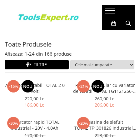
Produse
Total
Toate Produsele
Afiseaza:
1-
24
din
166
produse
FILTRE
Aspirator portabil TOTAL 2 0
Polizor unghiular cu variator
-15%
NOU
-21%
NOU
Volti
de turatii TOTAL TG1121256-3,
1010W, 125mm
220,00 Lei
260,00 Lei
186,00 Lei
206,00 Lei
Incarcator rapid TOTAL
Masina de slefuit
-30%
-20%
Industrial - 20V - 4.0Ah
TOTAL TF1301826 Industrial -
320W, 14000 rpm
170,00 Lei
223,00 Lei