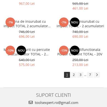
acumulatori
LI-ION (2 ACUMULATORI)
967,00 Lei
565,00 Lei
(INDUSTRIAL)
461,00 Lei
Masina de insurubat cu
Masina de insurubat cu
-7%
-7%
NOU
impact TOTAL 2 acumulatori,
impact TOTAL - 2 acumulatori
2Ah - 20V
746,00 Lei
740,00 Lei
696,00 Lei
690,00 Lei
Masina de gaurit cu percutie
Unealta Multifunctionala
-10%
NOU
-15%
NOU
si acumulator TOTAL - 2
Polizor Oscilant TOTAL - 20V
acumulatori, 2Ah
640,00 Lei
250,00 Lei
575,00 Lei
213,00 Lei
1
2
3
7
...
SUPORT CLIENTI
toolsexpert.ro@gmail.com