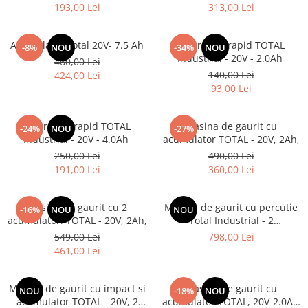
193,00 Lei
313,00 Lei
Acumulator Total 20V- 7.5 Ah
Incarcator rapid TOTAL
-8%
NOU
-34%
NOU
Industrial - 20V - 2.0Ah
460,00 Lei
140,00 Lei
424,00 Lei
93,00 Lei
Incarcator rapid TOTAL
Masina de gaurit cu
-24%
NOU
-27%
Industrial - 20V - 4.0Ah
acumulator TOTAL - 20V, 2Ah,
250,00 Lei
490,00 Lei
191,00 Lei
360,00 Lei
Masina de gaurit cu 2
Masina de gaurit cu percutie
-16%
NOU
NOU
acumulatori TOTAL - 20V, 2Ah,
Total Industrial - 2
acumulatori, 20V, 2Ah + 50
549,00 Lei
798,00 Lei
accesorii
461,00 Lei
Masina de gaurit cu impact si
Masina de gaurit cu
NOU
-18%
NOU
acumulator TOTAL - 20V, 2
acumulator TOTAL, 20V-2.0AH