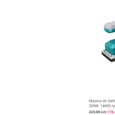
Masina de slef
320W, 14000 r
223,00 Lei
178,