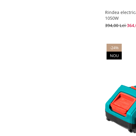
Rindea electri
1050W
394,00 Lei
364,
-24%
NOU