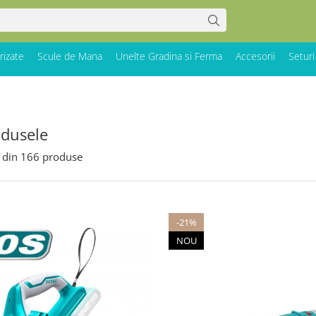
rizate
Scule de Mana
Unelte Gradina si Ferma
Accesorii
Seturi
odusele
din
166
produse
-21%
NOU