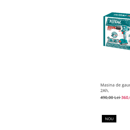
Masina de gaur
2Ah,
490,00 Lei
360,
NOU