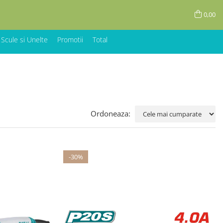
0,00
 Scule si Unelte
Promotii
Total
Ordoneaza:
-30%