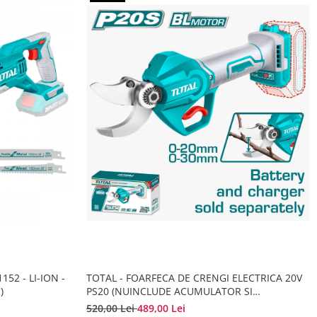
52 - LI-ION -
TOTAL - FOARFECA DE CRENGI ELECTRICA 20V
)
PS20 (NUINCLUDE ACUMULATOR SI
INCARCATOR)
520,00 Lei
489,00 Lei