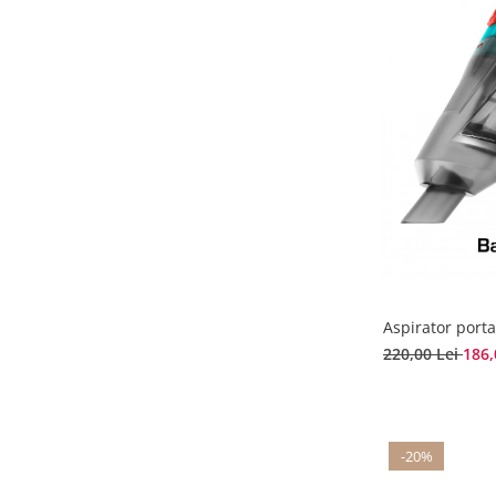
Aspirator porta
220,00 Lei
186,
-20%