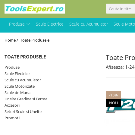
Produse
Produse
Scule Electrice
Scule cu Acumulator
Scule Moto
Total
Home /
Toate Produsele
Toate Pr
TOATE PRODUSELE
Afiseaza:
1-
24
Produse
Scule Electrice
Scule cu Acumulator
Scule Motorizate
Scule de Mana
-15%
Unelte Gradina si Ferma
NOU
Accesorii
Seturi Scule si Unelte
Promotii