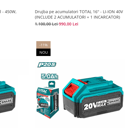
l - 450W,
Drujba pe acumulatori TOTAL 16'' - LI-ION 40V
(INCLUDE 2 ACUMULATORI + 1 INCARCATOR)
1.100,00 Lei
990,00 Lei
-11%
NOU