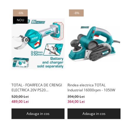
-6%
-8%
-
NOU
TOTAL - FOARFECA DE CRENGI
Rindea electrica TOTAL
Pisto
ELECTRICA 20V PS20
Industrial 16000rpm - 1050W
- 45
(NUINCLUDE ACUMULATOR SI
520,00 Lei
394,00 Lei
170,0
INCARCATOR)
489,00 Lei
364,00 Lei
141,0
Adauga in cos
Adauga in cos