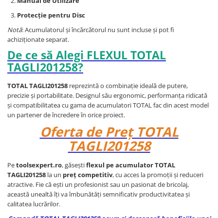
Manual de Utilizare
Protecție pentru Disc
Notă
: Acumulatorul și încărcătorul nu sunt incluse și pot fi
achiziționate separat.
De ce să Alegi FLEXUL TOTAL
TAGLI201258?
TOTAL TAGLI201258
reprezintă o combinație ideală de putere,
precizie și portabilitate. Designul său ergonomic, performanța ridicată
și compatibilitatea cu gama de acumulatori TOTAL fac din acest model
un partener de încredere în orice proiect.
Oferta de Preț TOTAL
TAGLI201258
Pe
toolsexpert.ro
, găsești
flexul pe acumulator TOTAL
TAGLI201258
la un
preț competitiv
, cu acces la promoții și reduceri
atractive. Fie că ești un profesionist sau un pasionat de bricolaj,
această unealtă îți va îmbunătăți semnificativ productivitatea și
calitatea lucrărilor.