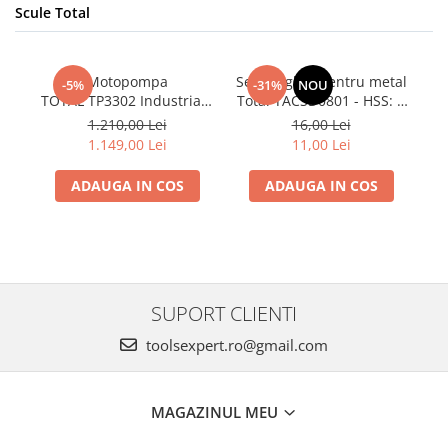
Scule Total
Motopompa
Set burghiu pentru metal
-5%
-31%
NOU
TOTAL TP3302 Industrial -
Total TACSD0801 - HSS: 6
3”, benzina 7 CP, 60000
buc
1.210,00 Lei
16,00 Lei
l/h
1.149,00 Lei
11,00 Lei
ADAUGA IN COS
ADAUGA IN COS
SUPORT CLIENTI
toolsexpert.ro@gmail.com
MAGAZINUL MEU