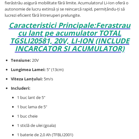
fierăstrău asigură mobilitate fără limite. Acumulatorul Li-Ion oferă o
autonomie de lucru extinsă și se reincarcă rapid, permițându-ți să
lucrezi eficient fără întreruperi prelungite.
Caracteristici Principale:Ferastrau
cu lant pe acumulator TOTAL
TGSLI20581, 20V, LI-ION (INCLUDE
INCARCATOR SI ACUMULATOR)
Tensiune:
20V
Lungimea Lamei:
5" (13cm)
Viteza Lanțului:
5m/s
Includeri:
1 buc lant de 5"
1 buc lama de 5"
1 buc cheie
1 sticlă de ulei (goala)
1 baterie de 2,0 Ah (TFBLI2001)