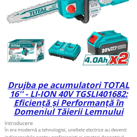
Drujba pe acumulatori TOTAL
16'' - LI-ION 40V TGSLI401682:
Eficiență și Performanță în
Domeniul Tăierii Lemnului
Introducere
În era modernă a tehnologiei, uneltele electrice au devenit