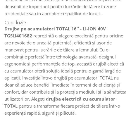
deosebit de important pentru lucrările de tăiere în zone
rezidențiale sau în apropierea spațiilor de locuit.
Concluzie
Drujba pe acumulatori TOTAL 16'' - LI-ION 40V
TGSLI401682
reprezintă o alegere excelentă pentru oricine
are nevoie de o unealtă puternică, eficientă și ușor de
manevrat pentru lucrările de tăiere a lemnului. Cu o
combinație perfectă între tehnologia avansată, designul
ergonomic și performanțele de top, această drujbă electrică
cu acumulator oferă soluția ideală pentru o gamă largă de
aplicații. Investiția într-o drujbă pe acumulatori TOTAL nu
doar că aduce beneficii imediate în termeni de eficiență și
confort, dar contribuie și la protecția mediului și la sănătatea
utilizatorilor. Alegeți
drujba electrică cu acumulator
TOTAL pentru a transforma fiecare proiect de tăiere într-o
experiență rapidă, sigură și plăcută.