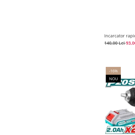
Incarcator rapi
140,00 Lei
93,0
-16%
NOU