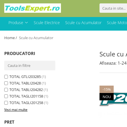
Produse
Produse
Scule Electrice
Scule cu Acumulator
Scule Moto
Total
Home /
Scule cu Acumulator
Scule cu
PRODUCATORI
Afiseaza:
1-
24
TOTAL GTLI203285
(1)
TOTAL TABLI20428
(1)
-15%
TOTAL TABLI204282
(1)
TOTAL TAGLI201158
(1)
NOU
TOTAL TAGLI201258
(1)
Vezi mai multe
PRET