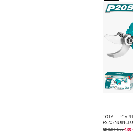
TOTAL - FOARF
PS20 (NUINCL
INCARCATOR)
520,00 Lei
489,