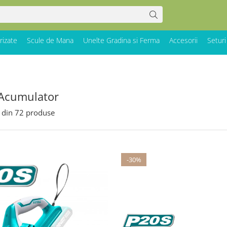
rizate
Scule de Mana
Unelte Gradina si Ferma
Accesorii
Seturi
 Acumulator
din
72
produse
-30%