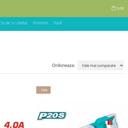
0,00
 Scule si Unelte
Promotii
Total
Ordoneaza:
-18%