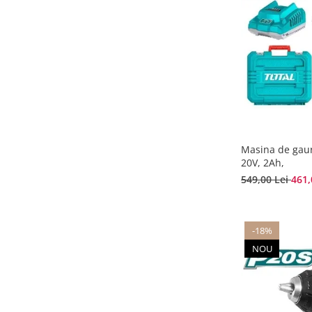
Masina de gaur
20V, 2Ah,
549,00 Lei
461,
-18%
NOU