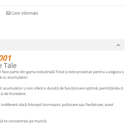
Cere informatii
001
e Tale
or face parte din gama industrială Total și este proiectat pentru a asigura o
ate cu acumulator.
acest acumulator Li-ion oferă o durată de funcționare optimă, permițându-ți
 și de încredere.
. Indiferent dacă folosești bormașini, polizoare sau fierăstraie, acest
 să te concentrezi pe muncă.