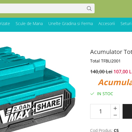
rizate
Scule de Mana
Unelte Gradina si Ferma
Accesorii
Seturi
Acumulator Tot
Total TFBLI2001
140,00 Lei
107,00 L
Acumula
IN STOC
Cod Produs:
C5