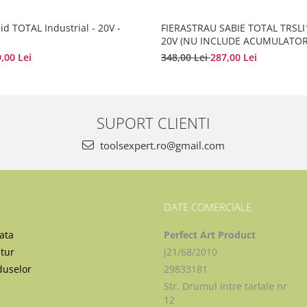
id TOTAL Industrial - 20V -
FIERASTRAU SABIE TOTAL TRSLI1
20V (NU INCLUDE ACUMULATOR
,00 Lei
348,00 Lei
287,00 Lei
SUPORT CLIENTI
toolsexpert.ro@gmail.com
DATE COMERCIALE
ata
Perfect Art Product
etur
j21/68/2010
duselor
29833181
Str. Drumul intre tarlale nr
12