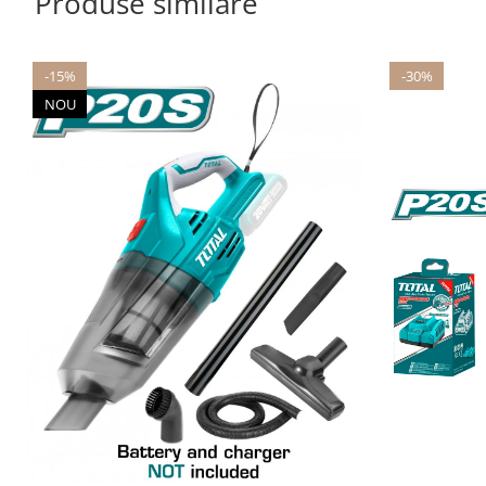
Produse similare
-15%
-30%
NOU