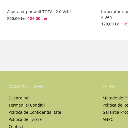
Aspirator portabil TOTAL 2 0 Volti
Incarcator rap
4.0Ah
220,00 Lei
186,00 Lei
170,00 Lei
119
MAGAZINUL MEU
CLIENTI
Despre noi
Metode de Pl
Termeni si Conditii
Politica de R
Politica de Confidentialitate
Garantia Pro
Politica de livrare
ANPC
Contact