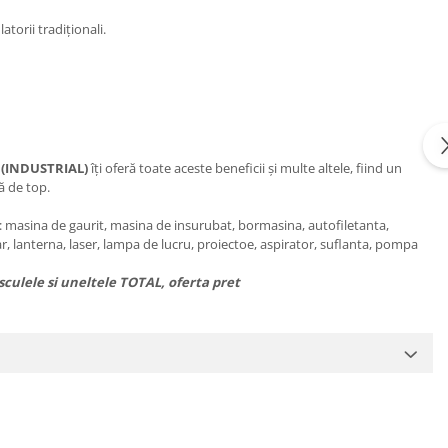
torii tradiționali.
 (INDUSTRIAL)
îți oferă toate aceste beneficii și multe altele, fiind un
ă de top.
i: masina de gaurit, masina de insurubat, bormasina, autofiletanta,
r, lanterna, laser, lampa de lucru, proiectoe, aspirator, suflanta, pompa
culele si uneltele TOTAL, oferta pret