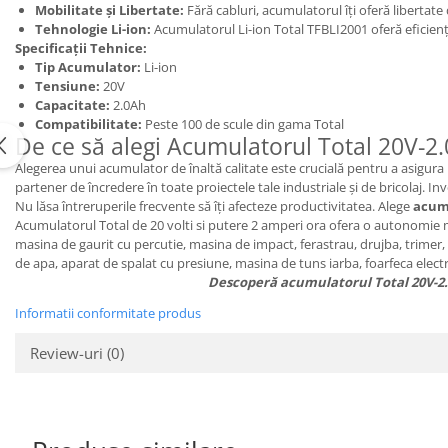
Mobilitate și Libertate:
Fără cabluri, acumulatorul îți oferă libertate
Tehnologie Li-ion:
Acumulatorul Li-ion Total TFBLI2001 oferă eficienț
Specificații Tehnice:
Tip Acumulator:
Li-ion
Tensiune:
20V
Capacitate:
2.0Ah
Compatibilitate:
Peste 100 de scule din gama Total
De ce să alegi Acumulatorul Total 20V-2
Alegerea unui acumulator de înaltă calitate este crucială pentru a asigura
partener de încredere în toate proiectele tale industriale și de bricolaj. In
Nu lăsa întreruperile frecvente să îți afecteze productivitatea. Alege
acumu
Acumulatorul Total de 20 volti si putere 2 amperi ora ofera o autonomie m
masina de gaurit cu percutie, masina de impact, ferastrau, drujba, trimer,
de apa, aparat de spalat cu presiune, masina de tuns iarba, foarfeca electr
Descoperă acumulatorul Total 20V-2.0
Informatii conformitate produs
Review-uri
(0)