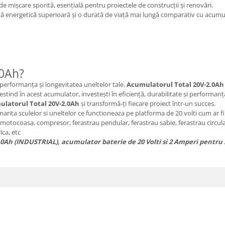
 de mișcare sporită, esențială pentru proiectele de construcții și renovări.
ă energetică superioară și o durată de viață mai lungă comparativ cu acumula
.0Ah?
 performanța și longevitatea uneltelor tale.
Acumulatorul Total 20V-2.0Ah
vestind în acest acumulator, investești în eficiență, durabilitate și performanț
latorul Total 20V-2.0Ah
și transformă-ți fiecare proiect într-un succes.
arita sculelor si uneltelor ce functioneaza pe platforma de 20 volti cum ar f
 motocoasa, compresor, ferastrau pendular, ferastrau sabie, ferastrau circula
ica, etc
Ah (INDUSTRIAL), acumulator baterie de 20 Volti si 2 Amperi pentru s