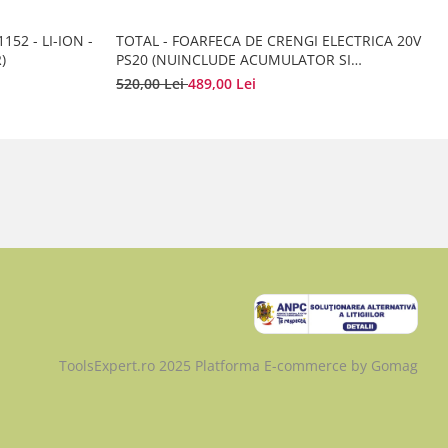
152 - LI-ION -
TOTAL - FOARFECA DE CRENGI ELECTRICA 20V
)
PS20 (NUINCLUDE ACUMULATOR SI
INCARCATOR)
520,00 Lei
489,00 Lei
ToolsExpert.ro 2025
Platforma E-commerce by Gomag