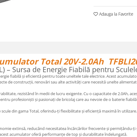
Adauga la Favorite
umulator Total 20V-2.0Ah TFBLI2
 – Sursa de Energie Fiabilă pentru Sculel
nergie fiabilă și eficientă pentru toate uneltele tale electrice. Acest acumulat
oiecte de construcții, renovări sau alte activități care necesită unelte aliment
durabilitate, rezistând în medii de lucru exigente. Cu o capacitate de 2.0Ah, 
pentru profesioniști și pasionați de bricolaj care au nevoie de o baterie fiabilă
cule din gama Total, oferindu-ți flexibilitate și eficiență maximă în utilizare
omie extinsă, reducând necesitatea încărcărilor frecvente și permițându-ți
, acest acumulator oferă performanțe de top și durabilitate îndelungată.