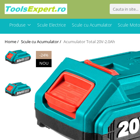
Produse
Produse
Scule Electrice
Scule cu Acumulator
Scule Moto
Total
Home /
Scule cu Acumulator /
Acumulator Total 20V-2.0Ah
-24%
NOU