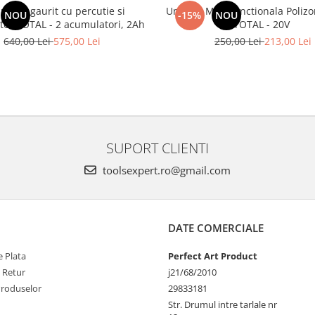
na de gaurit cu percutie si
Unealta Multifunctionala Polizo
NOU
-15%
NOU
or TOTAL - 2 acumulatori, 2Ah
TOTAL - 20V
640,00 Lei
575,00 Lei
250,00 Lei
213,00 Lei
SUPORT CLIENTI
toolsexpert.ro@gmail.com
DATE COMERCIALE
 Plata
Perfect Art Product
e Retur
j21/68/2010
Produselor
29833181
Str. Drumul intre tarlale nr