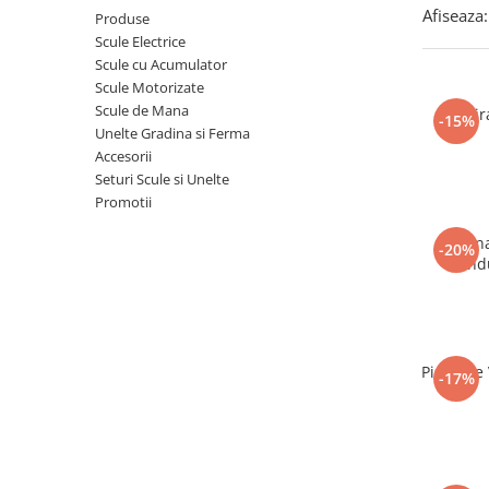
Afiseaza:
Produse
Scule Electrice
Scule cu Acumulator
Scule Motorizate
Scule de Mana
Aspir
-15%
Unelte Gradina si Ferma
Accesorii
Seturi Scule si Unelte
Promotii
Masina
-20%
Ind
Pistol de
-17%