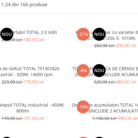
1-
24
din
166
produse
ator portabil TOTAL 2 0 Volti
Polizor unghiular cu variator d
NOU
-21%
NOU
TOTAL TG1121256-3, 1010W
220,00 Lei
186,00 Lei
260,00 Lei
206,00 Lei
 de slefuit TOTAL TF1301826
TOTAL - FOARFECA DE CRENGI 
-6%
NOU
ustrial - 320W, 14000 rpm
20V PS20 (NUINCLUDE ACUMU
INCARCATOR)
223,00 Lei
178,00 Lei
520,00 Lei
489,00 Lei
 Vopsit TOTAL Industrial - 450W,
Drujba pe acumulatori TOTAL 16'
-10%
800ml
40V (INCLUDE 2 ACUMULATO
INCARCATOR)
170,00 Lei
141,00 Lei
1.100,00 Lei
990,00 Le