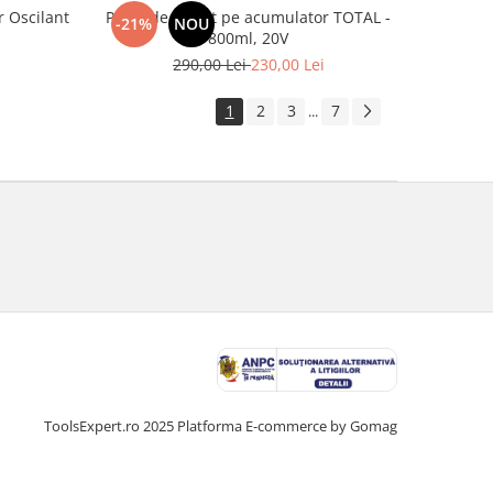
r Oscilant
Pistol de vopsit pe acumulator TOTAL -
-21%
NOU
800ml, 20V
290,00 Lei
230,00 Lei
1
2
3
7
...
ToolsExpert.ro 2025
Platforma E-commerce by Gomag