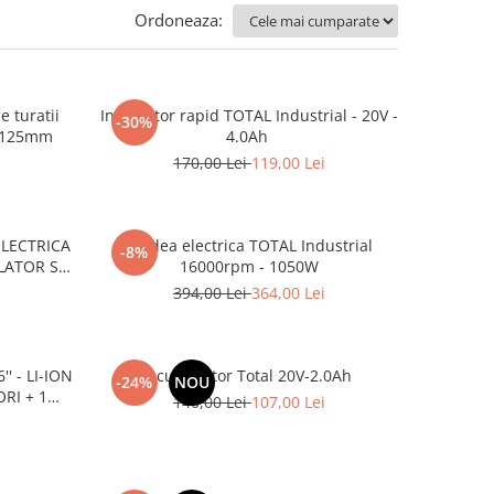
Ordoneaza:
e turatii
Incarcator rapid TOTAL Industrial - 20V -
-30%
, 125mm
4.0Ah
170,00 Lei
119,00 Lei
ELECTRICA
Rindea electrica TOTAL Industrial
-8%
LATOR SI
16000rpm - 1050W
394,00 Lei
364,00 Lei
' - LI-ION
Acumulator Total 20V-2.0Ah
-24%
NOU
RI + 1
140,00 Lei
107,00 Lei
i