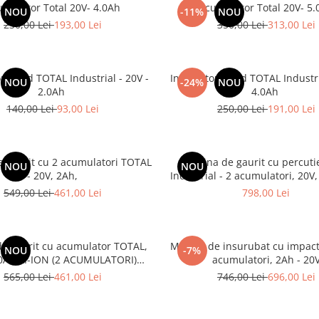
umulator Total 20V- 4.0Ah
Acumulator Total 20V- 5.
NOU
-11%
NOU
230,00 Lei
193,00 Lei
350,00 Lei
313,00 Lei
r rapid TOTAL Industrial - 20V -
Incarcator rapid TOTAL Industri
NOU
-24%
NOU
2.0Ah
4.0Ah
140,00 Lei
93,00 Lei
250,00 Lei
191,00 Lei
 gaurit cu 2 acumulatori TOTAL
Masina de gaurit cu percuti
NOU
NOU
- 20V, 2Ah,
Industrial - 2 acumulatori, 20V
accesorii
549,00 Lei
461,00 Lei
798,00 Lei
e gaurit cu acumulator TOTAL,
Masina de insurubat cu impac
NOU
-7%
0AH LI-ION (2 ACUMULATORI)
acumulatori, 2Ah - 20
(INDUSTRIAL)
565,00 Lei
461,00 Lei
746,00 Lei
696,00 Lei