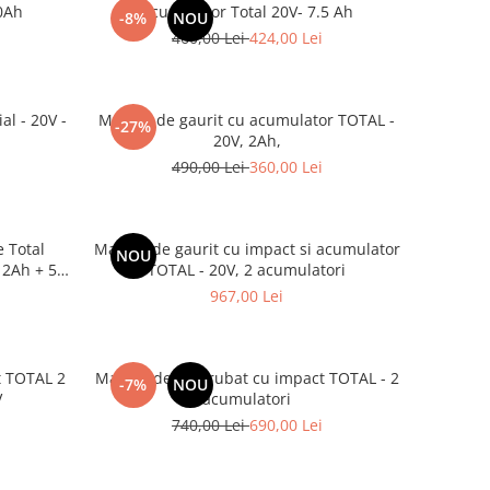
0Ah
Acumulator Total 20V- 7.5 Ah
-8%
NOU
460,00 Lei
424,00 Lei
al - 20V -
Masina de gaurit cu acumulator TOTAL -
-27%
20V, 2Ah,
490,00 Lei
360,00 Lei
e Total
Masina de gaurit cu impact si acumulator
NOU
, 2Ah + 50
TOTAL - 20V, 2 acumulatori
967,00 Lei
t TOTAL 2
Masina de insurubat cu impact TOTAL - 2
-7%
NOU
V
acumulatori
740,00 Lei
690,00 Lei