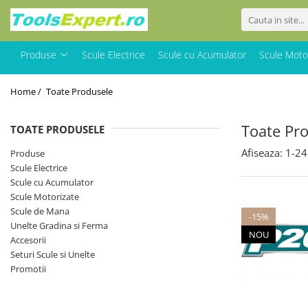
Produse
Produse
Scule Electrice
Scule cu Acumulator
Scule Moto
Total
Home /
Toate Produsele
Toate Pr
TOATE PRODUSELE
Afiseaza:
1-
24
Produse
Scule Electrice
Scule cu Acumulator
Scule Motorizate
Scule de Mana
-15%
Unelte Gradina si Ferma
NOU
Accesorii
Seturi Scule si Unelte
Promotii