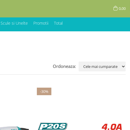
0,00
 Scule si Unelte
Promotii
Total
Ordoneaza:
-30%