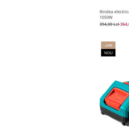
Rindea electri
1050W
394,00 Lei
364,
-24%
NOU