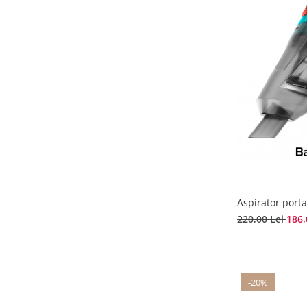
Aspirator porta
220,00 Lei
186,
-20%