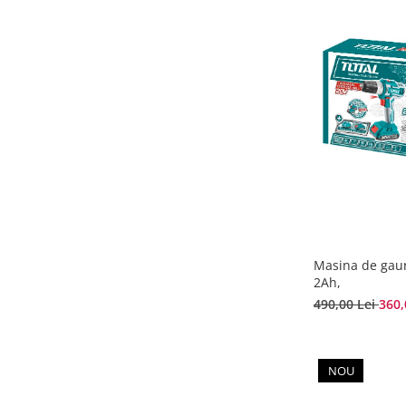
Masina de gaur
2Ah,
490,00 Lei
360,
NOU