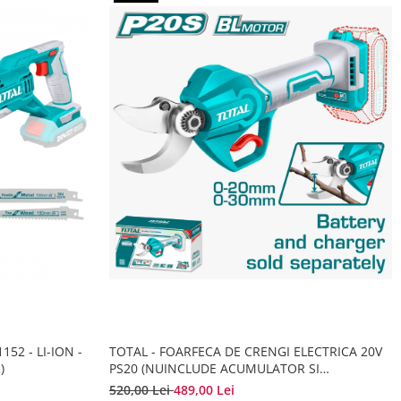
52 - LI-ION -
TOTAL - FOARFECA DE CRENGI ELECTRICA 20V
)
PS20 (NUINCLUDE ACUMULATOR SI
INCARCATOR)
520,00 Lei
489,00 Lei