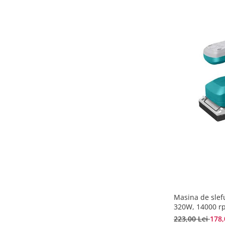
Masina de slef
320W, 14000 r
223,00 Lei
178,