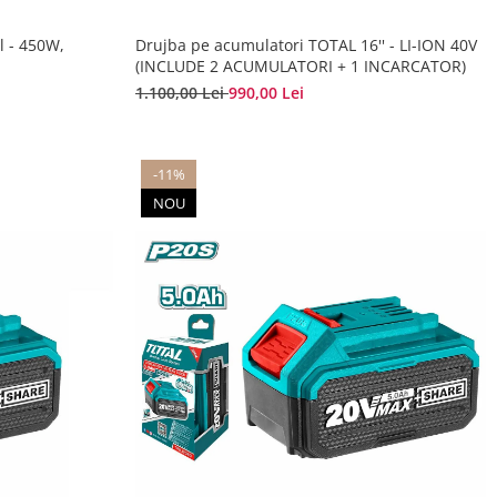
l - 450W,
Drujba pe acumulatori TOTAL 16'' - LI-ION 40V
(INCLUDE 2 ACUMULATORI + 1 INCARCATOR)
1.100,00 Lei
990,00 Lei
-11%
NOU