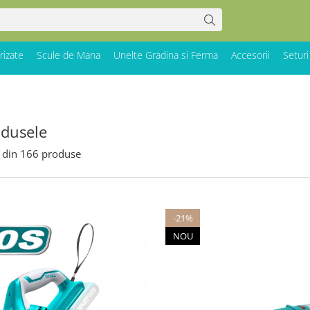
rizate
Scule de Mana
Unelte Gradina si Ferma
Accesorii
Seturi
odusele
din
166
produse
-21%
NOU