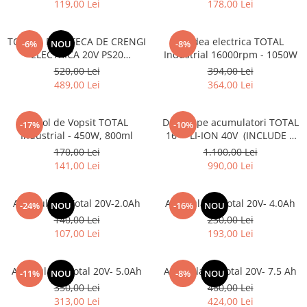
119,00 Lei
178,00 Lei
TOTAL - FOARFECA DE CRENGI
Rindea electrica TOTAL
-6%
NOU
-8%
ELECTRICA 20V PS20
Industrial 16000rpm - 1050W
(NUINCLUDE ACUMULATOR SI
520,00 Lei
394,00 Lei
INCARCATOR)
489,00 Lei
364,00 Lei
Pistol de Vopsit TOTAL
Drujba pe acumulatori TOTAL
-17%
-10%
Industrial - 450W, 800ml
16'' - LI-ION 40V (INCLUDE 2
ACUMULATORI + 1
170,00 Lei
1.100,00 Lei
INCARCATOR)
141,00 Lei
990,00 Lei
Acumulator Total 20V-2.0Ah
Acumulator Total 20V- 4.0Ah
-24%
NOU
-16%
NOU
140,00 Lei
230,00 Lei
107,00 Lei
193,00 Lei
Acumulator Total 20V- 5.0Ah
Acumulator Total 20V- 7.5 Ah
-11%
NOU
-8%
NOU
350,00 Lei
460,00 Lei
313,00 Lei
424,00 Lei