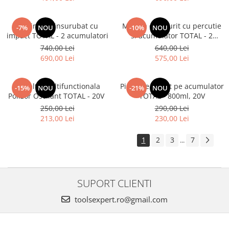
Masina de insurubat cu
Masina de gaurit cu percutie
-7%
NOU
-10%
NOU
impact TOTAL - 2 acumulatori
si acumulator TOTAL - 2
acumulatori, 2Ah
740,00 Lei
640,00 Lei
690,00 Lei
575,00 Lei
Unealta Multifunctionala
Pistol de vopsit pe acumulator
-15%
NOU
-21%
NOU
Polizor Oscilant TOTAL - 20V
TOTAL - 800ml, 20V
250,00 Lei
290,00 Lei
213,00 Lei
230,00 Lei
1
2
3
7
...
SUPORT CLIENTI
toolsexpert.ro@gmail.com