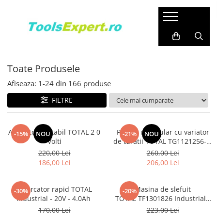
Produse
Total
Toate Produsele
Afiseaza:
1-
24
din
166
produse
FILTRE
Aspirator portabil TOTAL 2 0
Polizor unghiular cu variator
-15%
NOU
-21%
NOU
Volti
de turatii TOTAL TG1121256-3,
1010W, 125mm
220,00 Lei
260,00 Lei
186,00 Lei
206,00 Lei
Incarcator rapid TOTAL
Masina de slefuit
-30%
-20%
Industrial - 20V - 4.0Ah
TOTAL TF1301826 Industrial -
320W, 14000 rpm
170,00 Lei
223,00 Lei