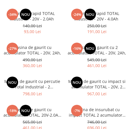
Incarcator rapid TOTAL
Incarcator rapid TOTAL
-34%
NOU
-24%
NOU
Industrial - 20V - 2.0Ah
Industrial - 20V - 4.0Ah
140,00 Lei
250,00 Lei
93,00 Lei
191,00 Lei
Masina de gaurit cu
Masina de gaurit cu 2
-27%
-16%
NOU
acumulator TOTAL - 20V, 2Ah,
acumulatori TOTAL - 20V, 2Ah,
490,00 Lei
549,00 Lei
360,00 Lei
461,00 Lei
Masina de gaurit cu percutie
Masina de gaurit cu impact si
NOU
NOU
Total Industrial - 2
acumulator TOTAL - 20V, 2
acumulatori, 20V, 2Ah + 50
acumulatori
798,00 Lei
967,00 Lei
accesorii
Masina de gaurit cu
Masina de insurubat cu
-18%
NOU
-7%
acumulator TOTAL, 20V-2.0AH
impact TOTAL 2 acumulatori,
LI-ION (2 ACUMULATORI)
2Ah - 20V
565,00 Lei
746,00 Lei
(INDUSTRIAL)
461,00 Lei
696,00 Lei