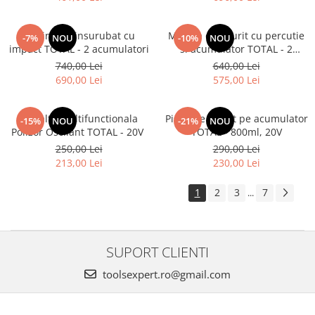
Masina de insurubat cu
Masina de gaurit cu percutie
-7%
NOU
-10%
NOU
impact TOTAL - 2 acumulatori
si acumulator TOTAL - 2
acumulatori, 2Ah
740,00 Lei
640,00 Lei
690,00 Lei
575,00 Lei
Unealta Multifunctionala
Pistol de vopsit pe acumulator
-15%
NOU
-21%
NOU
Polizor Oscilant TOTAL - 20V
TOTAL - 800ml, 20V
250,00 Lei
290,00 Lei
213,00 Lei
230,00 Lei
1
2
3
7
...
SUPORT CLIENTI
toolsexpert.ro@gmail.com