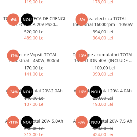
119,00 Lei
178,00 Lei
TOTAL - FOARFECA DE CRENGI
Rindea electrica TOTAL
-6%
NOU
-8%
ELECTRICA 20V PS20
Industrial 16000rpm - 1050W
(NUINCLUDE ACUMULATOR SI
520,00 Lei
394,00 Lei
INCARCATOR)
489,00 Lei
364,00 Lei
Pistol de Vopsit TOTAL
Drujba pe acumulatori TOTAL
-17%
-10%
Industrial - 450W, 800ml
16'' - LI-ION 40V (INCLUDE 2
ACUMULATORI + 1
170,00 Lei
1.100,00 Lei
INCARCATOR)
141,00 Lei
990,00 Lei
Acumulator Total 20V-2.0Ah
Acumulator Total 20V- 4.0Ah
-24%
NOU
-16%
NOU
140,00 Lei
230,00 Lei
107,00 Lei
193,00 Lei
Acumulator Total 20V- 5.0Ah
Acumulator Total 20V- 7.5 Ah
-11%
NOU
-8%
NOU
350,00 Lei
460,00 Lei
313,00 Lei
424,00 Lei