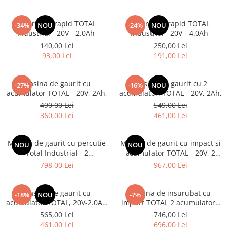
Incarcator rapid TOTAL
Incarcator rapid TOTAL
-34%
NOU
-24%
NOU
Industrial - 20V - 2.0Ah
Industrial - 20V - 4.0Ah
140,00 Lei
250,00 Lei
93,00 Lei
191,00 Lei
Masina de gaurit cu
Masina de gaurit cu 2
-27%
-16%
NOU
acumulator TOTAL - 20V, 2Ah,
acumulatori TOTAL - 20V, 2Ah,
490,00 Lei
549,00 Lei
360,00 Lei
461,00 Lei
Masina de gaurit cu percutie
Masina de gaurit cu impact si
NOU
NOU
Total Industrial - 2
acumulator TOTAL - 20V, 2
acumulatori, 20V, 2Ah + 50
acumulatori
798,00 Lei
967,00 Lei
accesorii
Masina de gaurit cu
Masina de insurubat cu
-18%
NOU
-7%
acumulator TOTAL, 20V-2.0AH
impact TOTAL 2 acumulatori,
LI-ION (2 ACUMULATORI)
2Ah - 20V
565,00 Lei
746,00 Lei
(INDUSTRIAL)
461,00 Lei
696,00 Lei