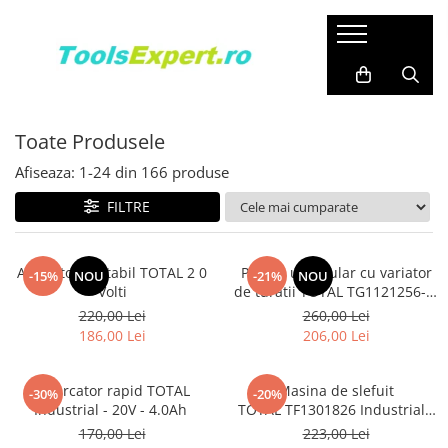
Produse
Total
Toate Produsele
Afiseaza:
1-
24
din
166
produse
FILTRE
Aspirator portabil TOTAL 2 0
Polizor unghiular cu variator
-15%
NOU
-21%
NOU
Volti
de turatii TOTAL TG1121256-3,
1010W, 125mm
220,00 Lei
260,00 Lei
186,00 Lei
206,00 Lei
Incarcator rapid TOTAL
Masina de slefuit
-30%
-20%
Industrial - 20V - 4.0Ah
TOTAL TF1301826 Industrial -
320W, 14000 rpm
170,00 Lei
223,00 Lei