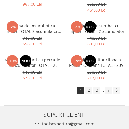
acumulatori
LI-ION (2 ACUMULATORI)
967,00 Lei
565,00 Lei
(INDUSTRIAL)
461,00 Lei
Masina de insurubat cu
Masina de insurubat cu
-7%
-7%
NOU
impact TOTAL 2 acumulatori,
impact TOTAL - 2 acumulatori
2Ah - 20V
746,00 Lei
740,00 Lei
696,00 Lei
690,00 Lei
Masina de gaurit cu percutie
Unealta Multifunctionala
-10%
NOU
-15%
NOU
si acumulator TOTAL - 2
Polizor Oscilant TOTAL - 20V
acumulatori, 2Ah
640,00 Lei
250,00 Lei
575,00 Lei
213,00 Lei
1
2
3
7
...
SUPORT CLIENTI
toolsexpert.ro@gmail.com