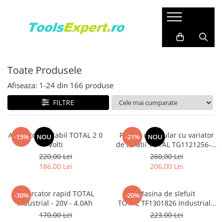
Produse
Total
Toate Produsele
Afiseaza:
1-
24
din
166
produse
FILTRE
Aspirator portabil TOTAL 2 0
Polizor unghiular cu variator
-15%
NOU
-21%
NOU
Volti
de turatii TOTAL TG1121256-3,
1010W, 125mm
220,00 Lei
260,00 Lei
186,00 Lei
206,00 Lei
Incarcator rapid TOTAL
Masina de slefuit
-30%
-20%
Industrial - 20V - 4.0Ah
TOTAL TF1301826 Industrial -
320W, 14000 rpm
170,00 Lei
223,00 Lei