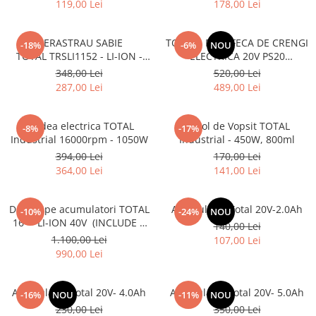
119,00 Lei
178,00 Lei
FIERASTRAU SABIE
TOTAL - FOARFECA DE CRENGI
-18%
-6%
NOU
TOTAL TRSLI1152 - LI-ION -
ELECTRICA 20V PS20
20V (NU INCLUDE
(NUINCLUDE ACUMULATOR SI
348,00 Lei
520,00 Lei
ACUMULATOR)
INCARCATOR)
287,00 Lei
489,00 Lei
Rindea electrica TOTAL
Pistol de Vopsit TOTAL
-8%
-17%
Industrial 16000rpm - 1050W
Industrial - 450W, 800ml
394,00 Lei
170,00 Lei
364,00 Lei
141,00 Lei
Drujba pe acumulatori TOTAL
Acumulator Total 20V-2.0Ah
-10%
-24%
NOU
16'' - LI-ION 40V (INCLUDE 2
140,00 Lei
ACUMULATORI + 1
1.100,00 Lei
107,00 Lei
INCARCATOR)
990,00 Lei
Acumulator Total 20V- 4.0Ah
Acumulator Total 20V- 5.0Ah
-16%
NOU
-11%
NOU
230,00 Lei
350,00 Lei