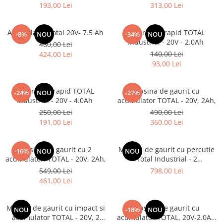
193,00 Lei
313,00 Lei
Acumulator Total 20V- 7.5 Ah
Incarcator rapid TOTAL
-8%
NOU
-34%
NOU
Industrial - 20V - 2.0Ah
460,00 Lei
140,00 Lei
424,00 Lei
93,00 Lei
Incarcator rapid TOTAL
Masina de gaurit cu
-24%
NOU
-27%
Industrial - 20V - 4.0Ah
acumulator TOTAL - 20V, 2Ah,
250,00 Lei
490,00 Lei
191,00 Lei
360,00 Lei
Masina de gaurit cu 2
Masina de gaurit cu percutie
-16%
NOU
NOU
acumulatori TOTAL - 20V, 2Ah,
Total Industrial - 2
acumulatori, 20V, 2Ah + 50
549,00 Lei
798,00 Lei
accesorii
461,00 Lei
Masina de gaurit cu impact si
Masina de gaurit cu
NOU
-18%
NOU
acumulator TOTAL - 20V, 2
acumulator TOTAL, 20V-2.0AH