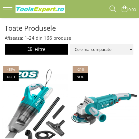
0,00
Produse
Toate Produsele
Total
Afiseaza:
1-
24
din
166
produse
Filtre
-15%
-21%
NOU
NOU