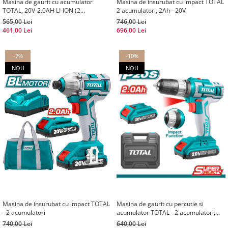
Masina de gaurit cu acumulator
Masina de insurubat cu impact TOTAL
TOTAL, 20V-2.0AH LI-ION (2
2 acumulatori, 2Ah - 20V
ACUMULATORI) (INDUSTRIAL)
565,00 Lei
746,00 Lei
461,00 Lei
696,00 Lei
-7%
-10%
NOU
NOU
Masina de insurubat cu impact TOTAL
Masina de gaurit cu percutie si
- 2 acumulatori
acumulator TOTAL - 2 acumulatori,
2Ah
740,00 Lei
640,00 Lei