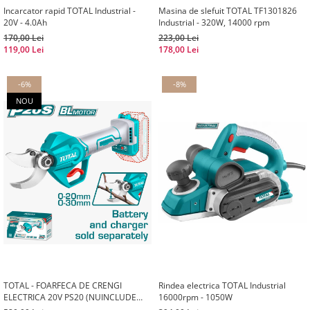
Incarcator rapid TOTAL Industrial -
Masina de slefuit TOTAL TF1301826
20V - 4.0Ah
Industrial - 320W, 14000 rpm
170,00 Lei
223,00 Lei
119,00 Lei
178,00 Lei
-6%
-8%
NOU
TOTAL - FOARFECA DE CRENGI
Rindea electrica TOTAL Industrial
ELECTRICA 20V PS20 (NUINCLUDE
16000rpm - 1050W
ACUMULATOR SI INCARCATOR)