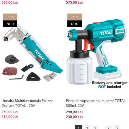
690,00 Lei
575,00 Lei
-15%
-21%
NOU
NOU
Unealta Multifunctionala Polizor
Pistol de vopsit pe acumulator TOTAL -
Oscilant TOTAL - 20V
800ml, 20V
250,00 Lei
290,00 Lei
213,00 Lei
230,00 Lei
1
2
3
...
7