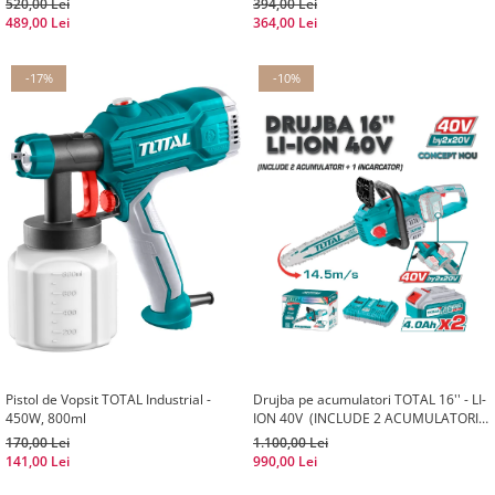
520,00 Lei
394,00 Lei
489,00 Lei
364,00 Lei
-17%
-10%
Pistol de Vopsit TOTAL Industrial -
Drujba pe acumulatori TOTAL 16'' - LI-
450W, 800ml
ION 40V (INCLUDE 2 ACUMULATORI +
1 INCARCATOR)
170,00 Lei
1.100,00 Lei
141,00 Lei
990,00 Lei