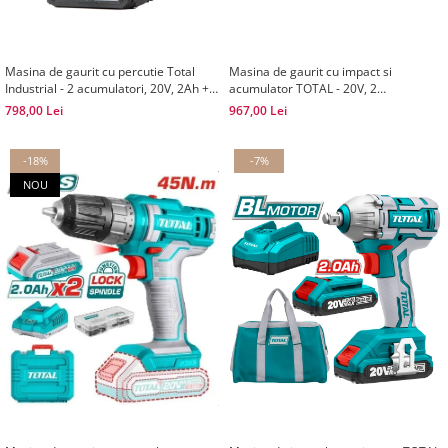
Masina de gaurit cu percutie Total
Masina de gaurit cu impact si
Industrial - 2 acumulatori, 20V, 2Ah +
acumulator TOTAL - 20V, 2
50 accesorii
acumulatori
798,00 Lei
967,00 Lei
-18%
-7%
NOU