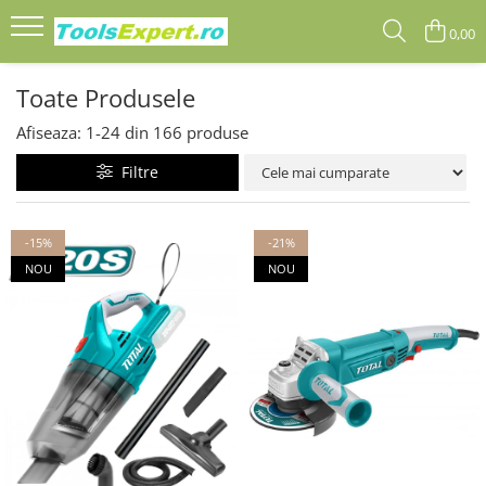
0,00
Produse
Toate Produsele
Total
Afiseaza:
1-
24
din
166
produse
Filtre
-15%
-21%
NOU
NOU