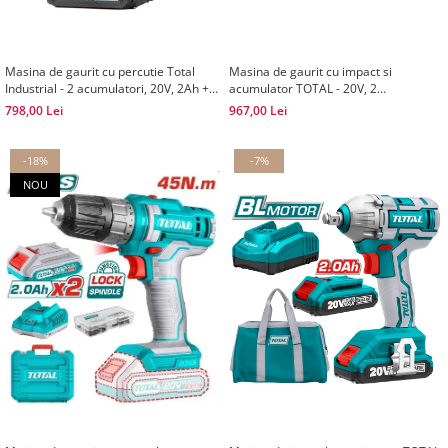
Masina de gaurit cu percutie Total
Masina de gaurit cu impact si
Industrial - 2 acumulatori, 20V, 2Ah +
acumulator TOTAL - 20V, 2
50 accesorii
acumulatori
798,00 Lei
967,00 Lei
-18%
-7%
NOU