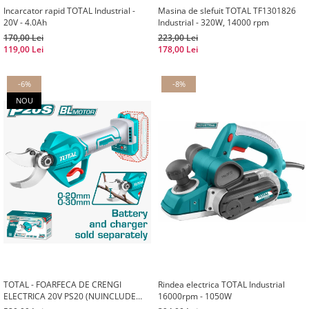
Incarcator rapid TOTAL Industrial -
Masina de slefuit TOTAL TF1301826
20V - 4.0Ah
Industrial - 320W, 14000 rpm
170,00 Lei
223,00 Lei
119,00 Lei
178,00 Lei
-6%
-8%
NOU
TOTAL - FOARFECA DE CRENGI
Rindea electrica TOTAL Industrial
ELECTRICA 20V PS20 (NUINCLUDE
16000rpm - 1050W
ACUMULATOR SI INCARCATOR)