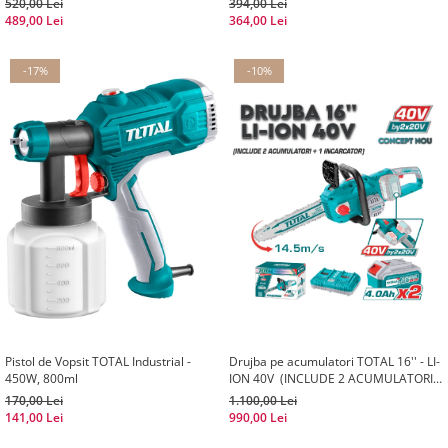
520,00 Lei
394,00 Lei
489,00 Lei
364,00 Lei
-17%
-10%
Pistol de Vopsit TOTAL Industrial -
Drujba pe acumulatori TOTAL 16'' - LI-
450W, 800ml
ION 40V (INCLUDE 2 ACUMULATORI +
1 INCARCATOR)
170,00 Lei
1.100,00 Lei
141,00 Lei
990,00 Lei