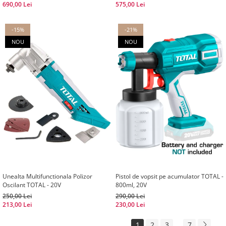
690,00 Lei
575,00 Lei
-15%
-21%
NOU
NOU
Unealta Multifunctionala Polizor
Pistol de vopsit pe acumulator TOTAL -
Oscilant TOTAL - 20V
800ml, 20V
250,00 Lei
290,00 Lei
213,00 Lei
230,00 Lei
1
2
3
...
7