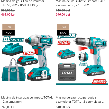
Masina de gaurit cu acumulator
Masina de insurubat cu impact TOTAL
TOTAL, 20V-2.0AH LI-ION (2
2 acumulatori, 2Ah - 20V
ACUMULATORI) (INDUSTRIAL)
565,00 Lei
746,00 Lei
461,00 Lei
696,00 Lei
-7%
-10%
NOU
NOU
Masina de insurubat cu impact TOTAL
Masina de gaurit cu percutie si
- 2 acumulatori
acumulator TOTAL - 2 acumulatori,
2Ah
740,00 Lei
640,00 Lei