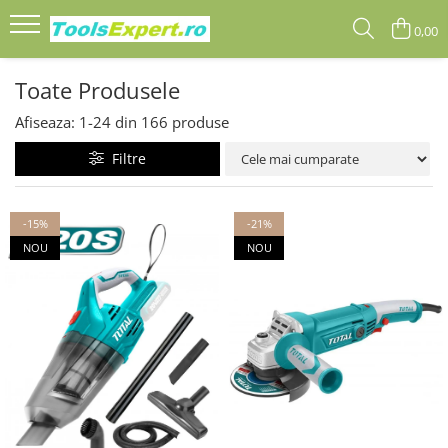
0,00
Produse
Toate Produsele
Total
Afiseaza:
1-
24
din
166
produse
Filtre
-15%
-21%
NOU
NOU