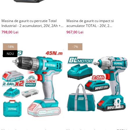
Masina de gaurit cu percutie Total
Masina de gaurit cu impact si
Industrial - 2 acumulatori, 20V, 2Ah +
acumulator TOTAL - 20V, 2
50 accesorii
acumulatori
798,00 Lei
967,00 Lei
-18%
-7%
NOU