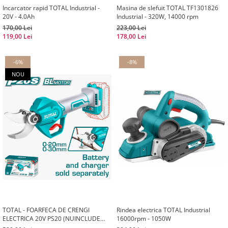
Incarcator rapid TOTAL Industrial -
Masina de slefuit TOTAL TF1301826
20V - 4.0Ah
Industrial - 320W, 14000 rpm
170,00 Lei
223,00 Lei
119,00 Lei
178,00 Lei
-6%
-8%
NOU
TOTAL - FOARFECA DE CRENGI
Rindea electrica TOTAL Industrial
ELECTRICA 20V PS20 (NUINCLUDE
16000rpm - 1050W
ACUMULATOR SI INCARCATOR)