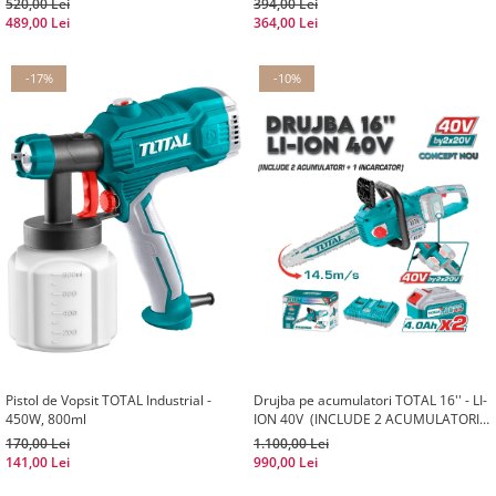
520,00 Lei
394,00 Lei
489,00 Lei
364,00 Lei
-17%
-10%
Pistol de Vopsit TOTAL Industrial -
Drujba pe acumulatori TOTAL 16'' - LI-
450W, 800ml
ION 40V (INCLUDE 2 ACUMULATORI +
1 INCARCATOR)
170,00 Lei
1.100,00 Lei
141,00 Lei
990,00 Lei