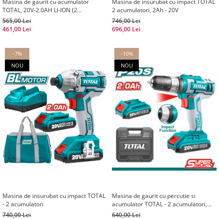
Masina de gaurit cu acumulator
Masina de insurubat cu impact TOTAL
TOTAL, 20V-2.0AH LI-ION (2
2 acumulatori, 2Ah - 20V
ACUMULATORI) (INDUSTRIAL)
565,00 Lei
746,00 Lei
461,00 Lei
696,00 Lei
-7%
-10%
NOU
NOU
Masina de insurubat cu impact TOTAL
Masina de gaurit cu percutie si
- 2 acumulatori
acumulator TOTAL - 2 acumulatori,
2Ah
740,00 Lei
640,00 Lei