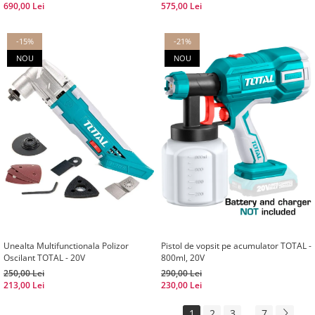
690,00 Lei
575,00 Lei
-15%
-21%
NOU
NOU
Unealta Multifunctionala Polizor
Pistol de vopsit pe acumulator TOTAL -
Oscilant TOTAL - 20V
800ml, 20V
250,00 Lei
290,00 Lei
213,00 Lei
230,00 Lei
1
2
3
...
7