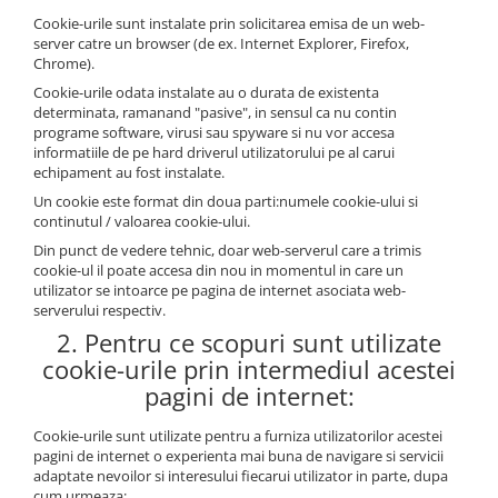
Cookie-urile sunt instalate prin solicitarea emisa de un web-
server catre un browser (de ex. Internet Explorer, Firefox,
Chrome).
Cookie-urile odata instalate au o durata de existenta
determinata, ramanand "pasive", in sensul ca nu contin
programe software, virusi sau spyware si nu vor accesa
informatiile de pe hard driverul utilizatorului pe al carui
echipament au fost instalate.
Un cookie este format din doua parti:numele cookie-ului si
continutul / valoarea cookie-ului.
Din punct de vedere tehnic, doar web-serverul care a trimis
cookie-ul il poate accesa din nou in momentul in care un
utilizator se intoarce pe pagina de internet asociata web-
serverului respectiv.
2. Pentru ce scopuri sunt utilizate
cookie-urile prin intermediul acestei
pagini de internet:
Cookie-urile sunt utilizate pentru a furniza utilizatorilor acestei
pagini de internet o experienta mai buna de navigare si servicii
adaptate nevoilor si interesului fiecarui utilizator in parte, dupa
cum urmeaza: