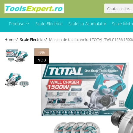
Produse
Produse
Scule Electrice
Scule cu Acumulator
Scule Moto
Total
Home /
Scule Electrice /
Masina de taiat caneluri TOTAL TWLC1256 150
-9%
NOU