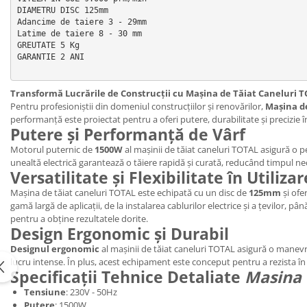
DIAMETRU DISC 125mm

Adancime de taiere 3 - 29mm

Latime de taiere 8 - 30 mm

GREUTATE 5 Kg

GARANTIE 2 ANI

Transformă Lucrările de Construcții cu Mașina de Tăiat Caneluri
Pentru profesioniștii din domeniul construcțiilor și renovărilor,
Mașina d
performanță este proiectat pentru a oferi putere, durabilitate și precizie în
Putere și Performanță de Vârf
Motorul puternic de
1500W
al mașinii de tăiat caneluri TOTAL asigură o p
unealtă electrică garantează o tăiere rapidă și curată, reducând timpul nec
Versatilitate și Flexibilitate în Utilizar
Mașina de tăiat caneluri TOTAL este echipată cu un disc de
125mm
și ofe
gamă largă de aplicații, de la instalarea cablurilor electrice și a țevilor, pâ
pentru a obține rezultatele dorite.
Design Ergonomic și Durabil
Designul ergonomic
al mașinii de tăiat caneluri TOTAL asigură o manevra
lucru intense. În plus, acest echipament este conceput pentru a rezista în 
Specificații Tehnice Detaliate
Masina 
Tensiune
: 230V - 50Hz
Putere
: 1500W