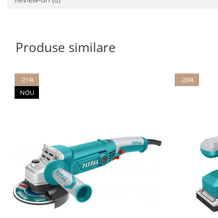
Produse similare
-21%
-20%
NOU