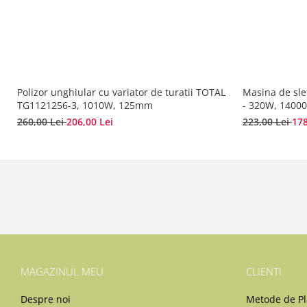
Polizor unghiular cu variator de turatii TOTAL
Masina de sle
TG1121256-3, 1010W, 125mm
- 320W, 1400
260,00 Lei
206,00 Lei
223,00 Lei
178
MAGAZINUL MEU
CLIENTI
Despre noi
Metode de Pl