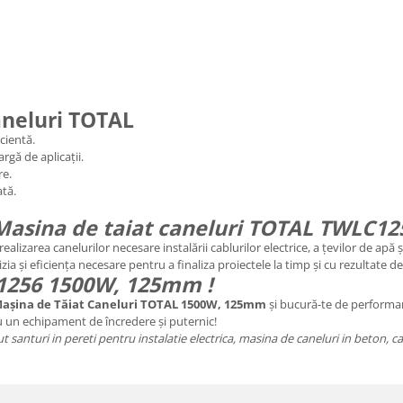
Caneluri TOTAL
cientă.
rgă de aplicații.
re.
ată.
Masina de taiat caneluri TOTAL TWLC1
alizarea canelurilor necesare instalării cablurilor electrice, a țevilor de apă 
zia și eficiența necesare pentru a finaliza proiectele la timp și cu rezultate de 
C1256 1500W, 125mm !
așina de Tăiat Caneluri TOTAL 1500W, 125mm
și bucură-te de performanț
u un echipament de încredere și puternic!
turi in pereti pentru instalatie electrica, masina de caneluri in beton, car