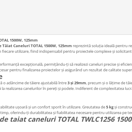
 TOTAL 1500W, 125mm
e Tăiat Caneluri TOTAL 1500W, 125mm
reprezintă soluția ideală pentru re
 fiecare utilizare, fiind indispensabil pentru proiectele complexe și solicitant
erformanță excepțională, permițându-ți să realizezi caneluri precise și eficien
esar pentru finalizarea proiectelor și asigurând un rezultat de calitate super
e
ră o adâncime de tăiere ajustabilă între
3 și 29mm
, precum și o lățime de tăi
nă la realizarea canelurilor în pereți și podele. Indiferent de complexitatea lucr
bilitate ușoară și un confort sporit în utilizare. Greutatea de
5 kg
și construc
timp, oferindu-ți durabilitatea și fiabilitatea necesare pentru utilizarea pe t
de taiat caneluri TOTAL TWLC1256 15