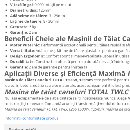
Viteză în gol
: 9.000 rotații pe minut
Diametru disc
: 125mm
Adâncime de tăiere
: 3 - 29mm
Lățime de tăiere
: 8 - 30mm
Greutate
: 5 kg
Garanție
: 2 ani
Beneficii Cheie ale Mașinii de Tăiat 
Motor Puternic
: Performanță excepțională pentru tăiere rapidă și efi
Versatilitate
: Adâncime și lățime de tăiere ajustabile pentru o gamă la
Design Ergonomic
: Confort sporit și manevrabilitate ușoară în utiliza
Durabilitate
: Construcție robustă pentru o durată de viață îndelung
Garanție
: 2 ani de garanție pentru liniștea ta.
Aplicații Diverse și Eficiență Maximă
Mașina de Tăiat Caneluri TOTAL 1500W, 125mm
este perfectă pentru re
lucrezi în beton, zidărie sau alte materiale, acest echipament îți oferă preci
Masina de taiat caneluri TOTAL TWL
Nu lăsa echipamentele de slabă calitate să îți încetinească munca. Alege
M
construcții și renovare. Comandă acum și transformă-ți modul de lucru c
Masina de taiat caneluri TOTAL TWLC1256 1500W, 125mm, masina de facut san
Informatii conformitate produs
Review-uri
(0)