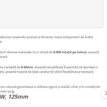
alizarea canelurilor precise și eficiente. Acest echipament de înaltă
e.
te în diverse materiale. Cu o viteză de
9.000 rotații pe minut
, această
ioară.
ere variabilă de
8-30mm
. Această versatilitate îți permite să abordezi o
ării, această mașină de tăiat caneluri îți oferă flexibilitatea necesară
ția robustă garantează o utilizare sigură și stabilă, chiar și în condiții de
ermen lung.
00W, 125mm