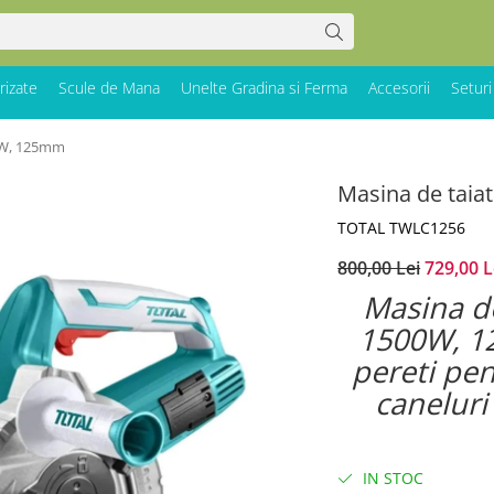
rizate
Scule de Mana
Unelte Gradina si Ferma
Accesorii
Seturi
0W, 125mm
Masina de tai
TOTAL TWLC1256
800,00 Lei
729,00 L
Masina d
1500W, 12
pereti pen
caneluri
IN STOC