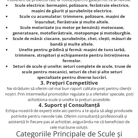
Scule electrice: bormașini, polizoare, ferăstraie electrice,
mașini de găurit și șurubelnițe electrice.
Scule cu acumulator: trimmere, polizoare, mașini de
înșurubat, fierăstraie și multe altele.
Scule motorizate (cu motor pe benzină): motocoase,
generatoare, motofierăstraie, motopompe și motoburghie.
Scule de mână: ciocane, șurubelnițe, chei, clești, măsuri de
bandă și multe altele.
Unelte pentru grădină și fermă: mașini de tuns iarbă,
trimmere, stropitori și echipamente pentru întreținerea
fermelor.
Seturi de scule și unelte: seturi complete de scule, truse de
scule pentru mecanici, seturi de chei și alte seturi
specializate pentru diverse lucrări.
3. Prețuri Competitive
Ne străduim să oferim cel mai bun raport calitate-preț pentru clienții
noștri. Prin intermediul promoțiilor regulate și a ofertelor speciale, poți
achiziționa scule și unelte la prețuri accesibile.
4. Suport și Consultanță
Echipa noastră de experți este aici pentru a te ajuta să alegi produsele
potrivite pentru nevoile tale. Oferim consultanță profesională și
asistență în fiecare pas al achiziției, asigurându-ne că beneficiezi de
cele mai bune soluții.
Categoriile Principale de Scule și