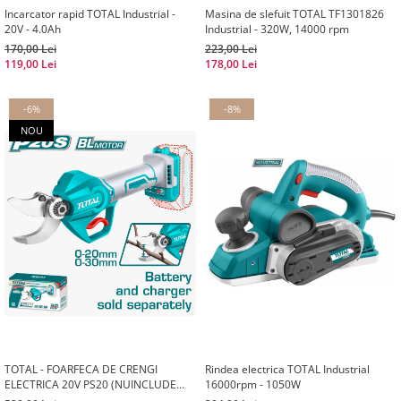
Incarcator rapid TOTAL Industrial -
Masina de slefuit TOTAL TF1301826
20V - 4.0Ah
Industrial - 320W, 14000 rpm
170,00 Lei
223,00 Lei
119,00 Lei
178,00 Lei
-6%
-8%
NOU
TOTAL - FOARFECA DE CRENGI
Rindea electrica TOTAL Industrial
ELECTRICA 20V PS20 (NUINCLUDE
16000rpm - 1050W
ACUMULATOR SI INCARCATOR)