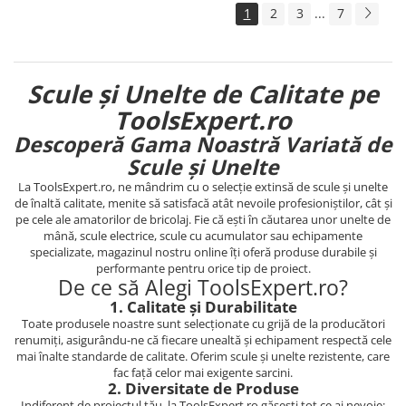
1
2
3
...
7
Scule și Unelte de Calitate pe
ToolsExpert.ro
Descoperă Gama Noastră Variată de
Scule și Unelte
La ToolsExpert.ro, ne mândrim cu o selecție extinsă de scule și unelte
de înaltă calitate, menite să satisfacă atât nevoile profesioniștilor, cât și
pe cele ale amatorilor de bricolaj. Fie că ești în căutarea unor unelte de
mână, scule electrice, scule cu acumulator sau echipamente
specializate, magazinul nostru online îți oferă produse durabile și
performante pentru orice tip de proiect.
De ce să Alegi ToolsExpert.ro?
1. Calitate și Durabilitate
Toate produsele noastre sunt selecționate cu grijă de la producători
renumiți, asigurându-ne că fiecare unealtă și echipament respectă cele
mai înalte standarde de calitate. Oferim scule și unelte rezistente, care
fac față celor mai exigente sarcini.
2. Diversitate de Produse
Indiferent de proiectul tău, la ToolsExpert.ro găsești tot ce ai nevoie: