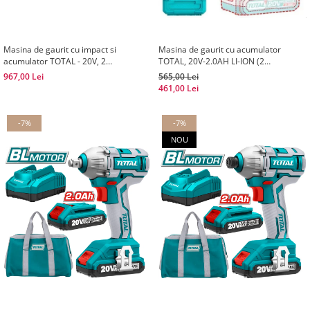
Masina de gaurit cu impact si
Masina de gaurit cu acumulator
acumulator TOTAL - 20V, 2
TOTAL, 20V-2.0AH LI-ION (2
acumulatori
ACUMULATORI) (INDUSTRIAL)
967,00 Lei
565,00 Lei
461,00 Lei
-7%
-7%
NOU