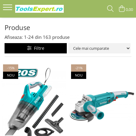
0,00
Produse
Produse
Total
Afiseaza:
1-
24
din
163
produse
Filtre
-15%
-21%
NOU
NOU