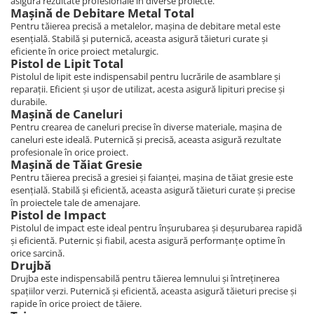
asigură rezultate profesionale în diverse proiecte.
Mașină de Debitare Metal Total
Pentru tăierea precisă a metalelor, mașina de debitare metal este
esențială. Stabilă și puternică, aceasta asigură tăieturi curate și
eficiente în orice proiect metalurgic.
Pistol de Lipit Total
Pistolul de lipit este indispensabil pentru lucrările de asamblare și
reparații. Eficient și ușor de utilizat, acesta asigură lipituri precise și
durabile.
Mașină de Caneluri
Pentru crearea de caneluri precise în diverse materiale, mașina de
caneluri este ideală. Puternică și precisă, aceasta asigură rezultate
profesionale în orice proiect.
Mașină de Tăiat Gresie
Pentru tăierea precisă a gresiei și faianței, mașina de tăiat gresie este
esențială. Stabilă și eficientă, aceasta asigură tăieturi curate și precise
în proiectele tale de amenajare.
Pistol de Impact
Pistolul de impact este ideal pentru înșurubarea și deșurubarea rapidă
și eficientă. Puternic și fiabil, acesta asigură performanțe optime în
orice sarcină.
Drujbă
Drujba este indispensabilă pentru tăierea lemnului și întreținerea
spațiilor verzi. Puternică și eficientă, aceasta asigură tăieturi precise și
rapide în orice proiect de tăiere.