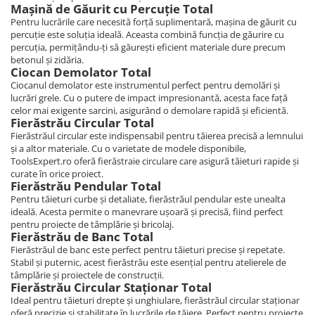
Mașină de Găurit cu Percuție Total
Pentru lucrările care necesită forță suplimentară, mașina de găurit cu
percuție este soluția ideală. Aceasta combină funcția de găurire cu
percuția, permițându-ți să găurești eficient materiale dure precum
betonul și zidăria.
Ciocan Demolator Total
Ciocanul demolator este instrumentul perfect pentru demolări și
lucrări grele. Cu o putere de impact impresionantă, acesta face față
celor mai exigente sarcini, asigurând o demolare rapidă și eficientă.
Fierăstrău Circular Total
Fierăstrăul circular este indispensabil pentru tăierea precisă a lemnului
și a altor materiale. Cu o varietate de modele disponibile,
ToolsExpert.ro oferă fierăstraie circulare care asigură tăieturi rapide și
curate în orice proiect.
Fierăstrău Pendular Total
Pentru tăieturi curbe și detaliate, fierăstrăul pendular este unealta
ideală. Acesta permite o manevrare ușoară și precisă, fiind perfect
pentru proiecte de tâmplărie și bricolaj.
Fierăstrău de Banc Total
Fierăstrăul de banc este perfect pentru tăieturi precise și repetate.
Stabil și puternic, acest fierăstrău este esențial pentru atelierele de
tâmplărie și proiectele de construcții.
Fierăstrău Circular Staționar Total
Ideal pentru tăieturi drepte și unghiulare, fierăstrăul circular staționar
oferă precizie și stabilitate în lucrările de tăiere. Perfect pentru proiecte