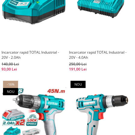
Incarcator rapid TOTAL Industrial -
Incarcator rapid TOTAL Industrial -
20V - 2.0Ah
20V - 4.0Ah
140,00 Lei
250,00 Lei
93,00 Lei
191,00 Lei
-16%
NOU
NOU