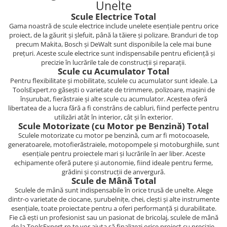
Unelte
Scule Electrice Total
Gama noastră de scule electrice include unelete esențiale pentru orice
proiect, de la găurit și șlefuit, până la tăiere și polizare. Branduri de top
precum Makita, Bosch și DeWalt sunt disponibile la cele mai bune
prețuri. Aceste scule electrice sunt indispensabile pentru eficiență și
precizie în lucrările tale de construcții și reparații.
Scule cu Acumulator Total
Pentru flexibilitate și mobilitate, sculele cu acumulator sunt ideale. La
ToolsExpert.ro găsești o varietate de trimmere, polizoare, mașini de
înșurubat, fierăstraie și alte scule cu acumulator. Acestea oferă
libertatea de a lucra fără a fi constrâns de cabluri, fiind perfecte pentru
utilizări atât în interior, cât și în exterior.
Scule Motorizate (cu Motor pe Benzină) Total
Sculele motorizate cu motor pe benzină, cum ar fi motocoasele,
generatoarele, motofierăstraiele, motopompele și motoburghiile, sunt
esențiale pentru proiectele mari și lucrările în aer liber. Aceste
echipamente oferă putere și autonomie, fiind ideale pentru ferme,
grădini și construcții de anvergură.
Scule de Mână Total
Sculele de mână sunt indispensabile în orice trusă de unelte. Alege
dintr-o varietate de ciocane, șurubelnițe, chei, clești și alte instrumente
esențiale, toate proiectate pentru a oferi performanță și durabilitate.
Fie că ești un profesionist sau un pasionat de bricolaj, sculele de mână
de la ToolsExpert.ro te vor ajuta să finalizezi orice proiect cu precizie.