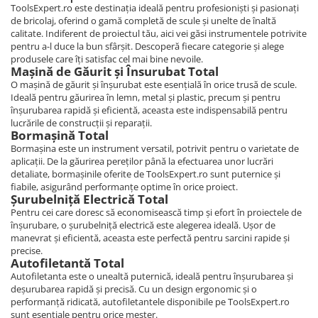
ToolsExpert.ro este destinația ideală pentru profesioniști și pasionați
de bricolaj, oferind o gamă completă de scule și unelte de înaltă
calitate. Indiferent de proiectul tău, aici vei găsi instrumentele potrivite
pentru a-l duce la bun sfârșit. Descoperă fiecare categorie și alege
produsele care îți satisfac cel mai bine nevoile.
Mașină de Găurit și Însurubat Total
O mașină de găurit și înșurubat este esențială în orice trusă de scule.
Ideală pentru găurirea în lemn, metal și plastic, precum și pentru
înșurubarea rapidă și eficientă, aceasta este indispensabilă pentru
lucrările de construcții și reparații.
Bormașină Total
Bormașina este un instrument versatil, potrivit pentru o varietate de
aplicații. De la găurirea pereților până la efectuarea unor lucrări
detaliate, bormașinile oferite de ToolsExpert.ro sunt puternice și
fiabile, asigurând performanțe optime în orice proiect.
Șurubelniță Electrică Total
Pentru cei care doresc să economisească timp și efort în proiectele de
înșurubare, o șurubelniță electrică este alegerea ideală. Ușor de
manevrat și eficientă, aceasta este perfectă pentru sarcini rapide și
precise.
Autofiletantă Total
Autofiletanta este o unealtă puternică, ideală pentru înșurubarea și
deșurubarea rapidă și precisă. Cu un design ergonomic și o
performanță ridicată, autofiletantele disponibile pe ToolsExpert.ro
sunt esențiale pentru orice meșter.