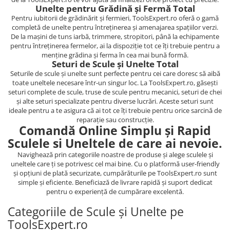
Unelte pentru Grădină și Fermă Total
Pentru iubitorii de grădinărit și fermieri, ToolsExpert.ro oferă o gamă
completă de unelte pentru întreținerea și amenajarea spațiilor verzi.
De la mașini de tuns iarbă, trimmere, stropitori, până la echipamente
pentru întreținerea fermelor, ai la dispoziție tot ce îți trebuie pentru a
menține grădina și ferma în cea mai bună formă.
Seturi de Scule și Unelte Total
Seturile de scule și unelte sunt perfecte pentru cei care doresc să aibă
toate uneltele necesare într-un singur loc. La ToolsExpert.ro, găsești
seturi complete de scule, truse de scule pentru mecanici, seturi de chei
și alte seturi specializate pentru diverse lucrări. Aceste seturi sunt
ideale pentru a te asigura că ai tot ce îți trebuie pentru orice sarcină de
reparație sau construcție.
Comandă Online Simplu și Rapid
Sculele si Uneltele de care ai nevoie.
Navighează prin categoriile noastre de produse și alege sculele și
uneltele care ți se potrivesc cel mai bine. Cu o platformă user-friendly
și opțiuni de plată securizate, cumpărăturile pe ToolsExpert.ro sunt
simple și eficiente. Beneficiază de livrare rapidă și suport dedicat
pentru o experiență de cumpărare excelentă.
Categoriile de Scule și Unelte pe
ToolsExpert.ro