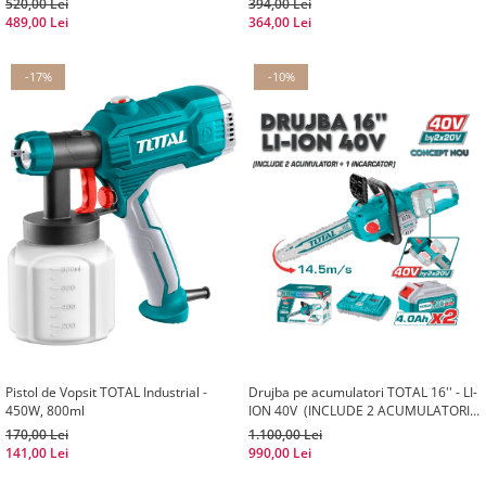
520,00 Lei
394,00 Lei
489,00 Lei
364,00 Lei
-17%
-10%
Pistol de Vopsit TOTAL Industrial -
Drujba pe acumulatori TOTAL 16'' - LI-
450W, 800ml
ION 40V (INCLUDE 2 ACUMULATORI +
1 INCARCATOR)
170,00 Lei
1.100,00 Lei
141,00 Lei
990,00 Lei