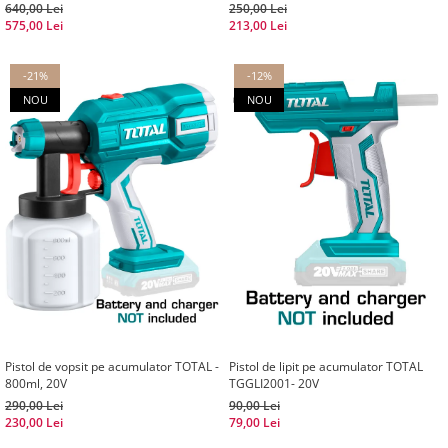
2Ah
640,00 Lei
250,00 Lei
575,00 Lei
213,00 Lei
-21%
-12%
NOU
NOU
Pistol de vopsit pe acumulator TOTAL -
Pistol de lipit pe acumulator TOTAL
800ml, 20V
TGGLI2001- 20V
290,00 Lei
90,00 Lei
230,00 Lei
79,00 Lei