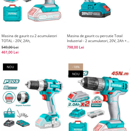
Masina de gaurit cu 2 acumulatori
Masina de gaurit cu percutie Total
TOTAL - 20V, 2Ah,
Industrial - 2 acumulatori, 20V, 2Ah +
50 accesorii
549,00 Lei
798,00 Lei
461,00 Lei
NOU
-18%
NOU