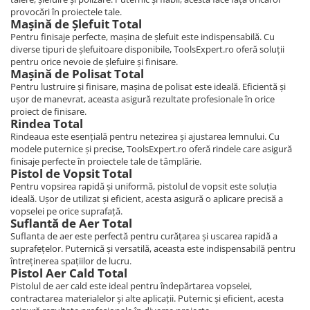
provocări în proiectele tale.
Mașină de Șlefuit Total
Pentru finisaje perfecte, mașina de șlefuit este indispensabilă. Cu
diverse tipuri de șlefuitoare disponibile, ToolsExpert.ro oferă soluții
pentru orice nevoie de șlefuire și finisare.
Mașină de Polisat Total
Pentru lustruire și finisare, mașina de polisat este ideală. Eficientă și
ușor de manevrat, aceasta asigură rezultate profesionale în orice
proiect de finisare.
Rindea Total
Rindeaua este esențială pentru netezirea și ajustarea lemnului. Cu
modele puternice și precise, ToolsExpert.ro oferă rindele care asigură
finisaje perfecte în proiectele tale de tâmplărie.
Pistol de Vopsit Total
Pentru vopsirea rapidă și uniformă, pistolul de vopsit este soluția
ideală. Ușor de utilizat și eficient, acesta asigură o aplicare precisă a
vopselei pe orice suprafață.
Suflantă de Aer Total
Suflanta de aer este perfectă pentru curățarea și uscarea rapidă a
suprafețelor. Puternică și versatilă, aceasta este indispensabilă pentru
întreținerea spațiilor de lucru.
Pistol Aer Cald Total
Pistolul de aer cald este ideal pentru îndepărtarea vopselei,
contractarea materialelor și alte aplicații. Puternic și eficient, acesta