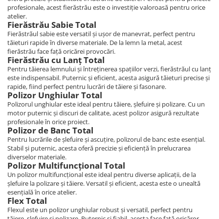
profesionale, acest fierăstrău este o investiție valoroasă pentru orice
atelier.
Fierăstrău Sabie Total
Fierăstrăul sabie este versatil și ușor de manevrat, perfect pentru
tăieturi rapide în diverse materiale. De la lemn la metal, acest
fierăstrău face față oricărei provocări.
Fierăstrău cu Lanț Total
Pentru tăierea lemnului și întreținerea spațiilor verzi, fierăstrăul cu lanț
este indispensabil. Puternic și eficient, acesta asigură tăieturi precise și
rapide, fiind perfect pentru lucrări de tăiere și fasonare.
Polizor Unghiular Total
Polizorul unghiular este ideal pentru tăiere, șlefuire și polizare. Cu un
motor puternic și discuri de calitate, acest polizor asigură rezultate
profesionale în orice proiect.
Polizor de Banc Total
Pentru lucrările de șlefuire și ascuțire, polizorul de banc este esențial.
Stabil și puternic, acesta oferă precizie și eficiență în prelucrarea
diverselor materiale.
Polizor Multifuncțional Total
Un polizor multifuncțional este ideal pentru diverse aplicații, de la
șlefuire la polizare și tăiere. Versatil și eficient, acesta este o unealtă
esențială în orice atelier.
Flex Total
Flexul este un polizor unghiular robust și versatil, perfect pentru
tăiere, șlefuire și polizare. Puternic și fiabil, acesta face față oricăror