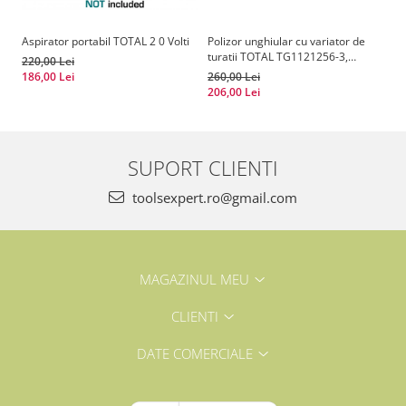
Aspirator portabil TOTAL 2 0 Volti
Polizor unghiular cu variator de
In
turatii TOTAL TG1121256-3,
20
220,00 Lei
1010W, 125mm
186,00 Lei
260,00 Lei
17
206,00 Lei
11
SUPORT CLIENTI
toolsexpert.ro@gmail.com
MAGAZINUL MEU
CLIENTI
DATE COMERCIALE