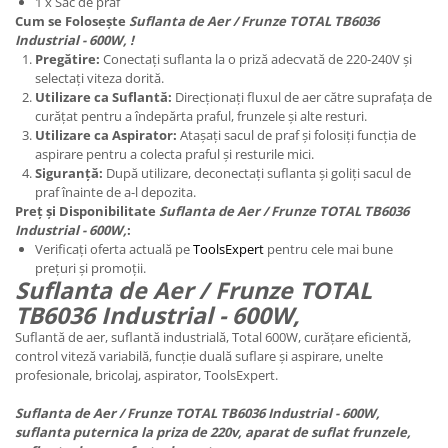
1 x Sac de praf
Cum se Folosește
Suflanta de Aer / Frunze TOTAL TB6036
Industrial - 600W, !
Pregătire:
Conectați suflanta la o priză adecvată de 220-240V și
selectați viteza dorită.
Utilizare ca Suflantă:
Direcționați fluxul de aer către suprafața de
curățat pentru a îndepărta praful, frunzele și alte resturi.
Utilizare ca Aspirator:
Atașați sacul de praf și folosiți funcția de
aspirare pentru a colecta praful și resturile mici.
Siguranță:
După utilizare, deconectați suflanta și goliți sacul de
praf înainte de a-l depozita.
Preț și Disponibilitate
Suflanta de Aer / Frunze TOTAL TB6036
Industrial - 600W,
:
Verificați oferta actuală pe
ToolsExpert
pentru cele mai bune
prețuri și promoții.
Suflanta de Aer / Frunze TOTAL
TB6036 Industrial - 600W,
Suflantă de aer, suflantă industrială, Total 600W, curățare eficientă,
control viteză variabilă, funcție duală suflare și aspirare, unelte
profesionale, bricolaj, aspirator, ToolsExpert.
Suflanta de Aer / Frunze TOTAL TB6036 Industrial - 600W,
suflanta puternica la priza de 220v, aparat de suflat frunzele,