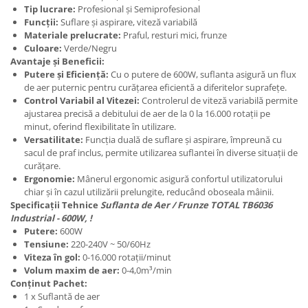
Tip lucrare:
Profesional și Semiprofesional
Funcții:
Suflare și aspirare, viteză variabilă
Materiale prelucrate:
Praful, resturi mici, frunze
Culoare:
Verde/Negru
Avantaje și Beneficii:
Putere și Eficiență:
Cu o putere de 600W, suflanta asigură un flux
de aer puternic pentru curățarea eficientă a diferitelor suprafețe.
Control Variabil al Vitezei:
Controlerul de viteză variabilă permite
ajustarea precisă a debitului de aer de la 0 la 16.000 rotații pe
minut, oferind flexibilitate în utilizare.
Versatilitate:
Funcția duală de suflare și aspirare, împreună cu
sacul de praf inclus, permite utilizarea suflantei în diverse situații de
curățare.
Ergonomie:
Mânerul ergonomic asigură confortul utilizatorului
chiar și în cazul utilizării prelungite, reducând oboseala mâinii.
Specificații Tehnice
Suflanta de Aer / Frunze TOTAL TB6036
Industrial - 600W, !
Putere:
600W
Tensiune:
220-240V ~ 50/60Hz
Viteza în gol:
0-16.000 rotații/minut
Volum maxim de aer:
0-4,0m³/min
Conținut Pachet:
1 x Suflantă de aer