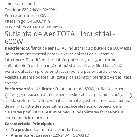
1 buc sac de praf
Tensiune 220-240V ~ 50/60Hz
Putere de intrare 600W
Viteza in gol 0-16000/min
Max. volum de aer 0-4,0m3/min
Suflanta de Aer TOTAL Industrial -
600W
Descriere:
Suflanta de aer TOTAL Industrial cu o putere de 600W este
un instrument esențial pentru diverse aplicații de curățare și
întreținere. Datorită motorului său puternic și designului robust,
suflanta oferă performanță optimă și durabilitate, fiind ideală atât
pentru utilizatorii profesioniști cât și pentru pasionații de bricolaj.
Aceasta suflantă poate fi utilizată și ca aspirator, oferind o versatilitate
sporită.
Performanță și Utilitate:
Cu un motor de 600W, suflanta de aer
TOTAL generează un debit de aer considerabil, asigurând o curățare
rapidă și eficientă. Viteza variabilă permite ajustarea precisă a fluxului
de aer în funcție de necesitățile specifice ale fiecărui proiect, de la
curățarea prafului și a resturilor mici, la îndepărtarea frunzelor și a
altor materiale mai mari.
Caracteristici Principale:
Tip produs:
Suflantă de aer industrială
Alimentare:
La rețea (220-240V ~ 50/60Hz)