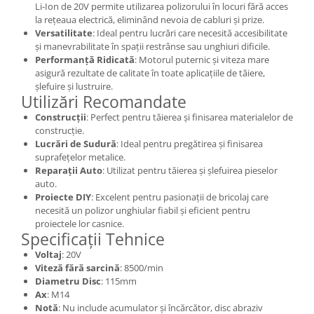
Li-Ion de 20V permite utilizarea polizorului în locuri fără acces
la rețeaua electrică, eliminând nevoia de cabluri și prize.
Versatilitate
: Ideal pentru lucrări care necesită accesibilitate
și manevrabilitate în spații restrânse sau unghiuri dificile.
Performanță Ridicată
: Motorul puternic și viteza mare
asigură rezultate de calitate în toate aplicațiile de tăiere,
șlefuire și lustruire.
Utilizări Recomandate
Construcții
: Perfect pentru tăierea și finisarea materialelor de
construcție.
Lucrări de Sudură
: Ideal pentru pregătirea și finisarea
suprafețelor metalice.
Reparații Auto
: Utilizat pentru tăierea și șlefuirea pieselor
auto.
Proiecte DIY
: Excelent pentru pasionații de bricolaj care
necesită un polizor unghiular fiabil și eficient pentru
proiectele lor casnice.
Specificații Tehnice
Voltaj
: 20V
Viteză fără sarcină
: 8500/min
Diametru Disc
: 115mm
Ax
: M14
Notă
: Nu include acumulator și încărcător, disc abraziv