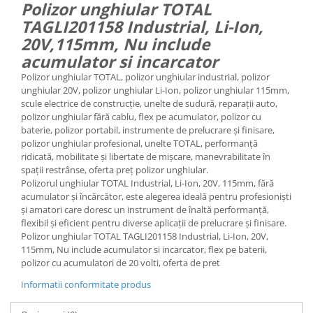
Polizor unghiular TOTAL
TAGLI201158 Industrial, Li-Ion,
20V,115mm, Nu include
acumulator si incarcator
Polizor unghiular TOTAL, polizor unghiular industrial, polizor
unghiular 20V, polizor unghiular Li-Ion, polizor unghiular 115mm,
scule electrice de construcție, unelte de sudură, reparații auto,
polizor unghiular fără cablu, flex pe acumulator, polizor cu
baterie, polizor portabil, instrumente de prelucrare și finisare,
polizor unghiular profesional, unelte TOTAL, performanță
ridicată, mobilitate și libertate de mișcare, manevrabilitate în
spații restrânse, oferta preț polizor unghiular.
Polizorul unghiular TOTAL Industrial, Li-Ion, 20V, 115mm, fără
acumulator și încărcător, este alegerea ideală pentru profesioniști
și amatori care doresc un instrument de înaltă performanță,
flexibil și eficient pentru diverse aplicații de prelucrare și finisare.
Polizor unghiular TOTAL TAGLI201158 Industrial, Li-Ion, 20V,
115mm, Nu include acumulator si incarcator, flex pe baterii,
polizor cu acumulatori de 20 volti, oferta de pret
Informatii conformitate produs