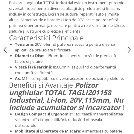
Polizorul unghiular TOTAL Industrial este un instrument puternic
și versatil, ideal pentru diverse aplicații de prelucrare și finisare,
inclusiv în construcții, lucrări de sudură, reparații auto și multe
altele. Alimentat de o baterie Li-Ion de 20V, acest polizor oferă
puterea și performanța necesare pentru a realiza lucrări de tăiere,
șlefuire și lustruire cu precizie și eficiență.
Caracteristici Principale
Tensiune
: 20V, oferind puterea necesară pentru diverse
aplicații de prelucrare și finisare.
Diametru Disc
: 115mm, ideal pentru lucrări de precizie în
tăiere și șlefuire.
Viteză fără sarcină
: 8500/min, asigurând o performanță
constantă și eficientă.
Ax
: M14, compatibil cu diverse accesorii de polizare și șlefuire.
Beneficii și Avantaje
Polizor
unghiular TOTAL TAGLI201158
Industrial, Li-Ion, 20V,115mm, Nu
include acumulator si incarcator
!
Design Compact și Ergonomic
: Facilitează manevrabilitatea
și controlul în timpul utilizării, reducând oboseala
utilizatorului.
Mobilitate și Libertate de Mișcare
: Alimentarea cu baterie