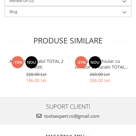
Review-uri
(0)
Blog
PRODUSE SIMILARE
Aspirator portabil TOTAL 2
Polizor unghiular cu
-15%
NOU
-21%
NOU
0 Volti
variator de turatii TOTAL
TG1121256-3, 1010W,
220,00 Lei
260,00 Lei
125mm
186,00 Lei
206,00 Lei
SUPORT CLIENTI
toolsexpert.ro@gmail.com