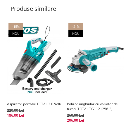
Produse similare
-15%
-21%
NOU
NOU
Aspirator portabil TOTAL 2 0 Volti
Polizor unghiular cu variator de
In
turatii TOTAL TG1121256-3,
20
220,00 Lei
1010W, 125mm
186,00 Lei
260,00 Lei
17
206,00 Lei
11