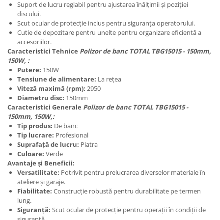
Suport de lucru reglabil pentru ajustarea înălțimii și poziției
discului.
Scut ocular de protecție inclus pentru siguranța operatorului.
Cutie de depozitare pentru unelte pentru organizare eficientă a
accesoriilor.
Caracteristici Tehnice
Polizor de banc TOTAL TBG15015 - 150mm,
150W, :
Putere:
150W
Tensiune de alimentare:
La rețea
Viteză maximă (rpm):
2950
Diametru disc:
150mm
Caracteristici Generale
Polizor de banc TOTAL TBG15015 -
150mm, 150W,:
Tip produs:
De banc
Tip lucrare:
Profesional
Suprafață de lucru:
Piatra
Culoare:
Verde
Avantaje și Beneficii:
Versatilitate:
Potrivit pentru prelucrarea diverselor materiale în
ateliere și garaje.
Fiabilitate:
Construcție robustă pentru durabilitate pe termen
lung.
Siguranță:
Scut ocular de protecție pentru operații în condiții de
siguranță.