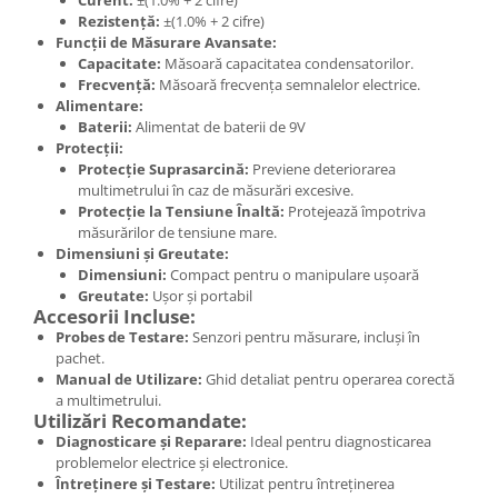
Curent:
±(1.0% + 2 cifre)
Rezistență:
±(1.0% + 2 cifre)
Funcții de Măsurare Avansate:
Capacitate:
Măsoară capacitatea condensatorilor.
Frecvență:
Măsoară frecvența semnalelor electrice.
Alimentare:
Baterii:
Alimentat de baterii de 9V
Protecții:
Protecție Suprasarcină:
Previene deteriorarea
multimetrului în caz de măsurări excesive.
Protecție la Tensiune Înaltă:
Protejează împotriva
măsurărilor de tensiune mare.
Dimensiuni și Greutate:
Dimensiuni:
Compact pentru o manipulare ușoară
Greutate:
Ușor și portabil
Accesorii Incluse:
Probes de Testare:
Senzori pentru măsurare, incluși în
pachet.
Manual de Utilizare:
Ghid detaliat pentru operarea corectă
a multimetrului.
Utilizări Recomandate:
Diagnosticare și Reparare:
Ideal pentru diagnosticarea
problemelor electrice și electronice.
Întreținere și Testare:
Utilizat pentru întreținerea