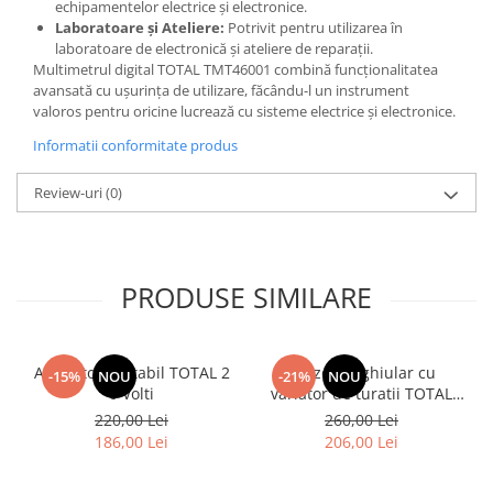
echipamentelor electrice și electronice.
Laboratoare și Ateliere:
Potrivit pentru utilizarea în
laboratoare de electronică și ateliere de reparații.
Multimetrul digital TOTAL TMT46001 combină funcționalitatea
avansată cu ușurința de utilizare, făcându-l un instrument
valoros pentru oricine lucrează cu sisteme electrice și electronice.
Informatii conformitate produs
Review-uri
(0)
PRODUSE SIMILARE
Aspirator portabil TOTAL 2
Polizor unghiular cu
-15%
NOU
-21%
NOU
0 Volti
variator de turatii TOTAL
TG1121256-3, 1010W,
220,00 Lei
260,00 Lei
125mm
186,00 Lei
206,00 Lei