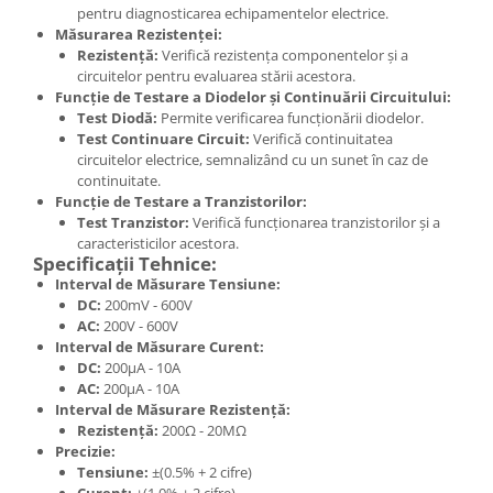
pentru diagnosticarea echipamentelor electrice.
Măsurarea Rezistenței:
Rezistență:
Verifică rezistența componentelor și a
circuitelor pentru evaluarea stării acestora.
Funcție de Testare a Diodelor și Continuării Circuitului:
Test Diodă:
Permite verificarea funcționării diodelor.
Test Continuare Circuit:
Verifică continuitatea
circuitelor electrice, semnalizând cu un sunet în caz de
continuitate.
Funcție de Testare a Tranzistorilor:
Test Tranzistor:
Verifică funcționarea tranzistorilor și a
caracteristicilor acestora.
Specificații Tehnice:
Interval de Măsurare Tensiune:
DC:
200mV - 600V
AC:
200V - 600V
Interval de Măsurare Curent:
DC:
200μA - 10A
AC:
200μA - 10A
Interval de Măsurare Rezistență:
Rezistență:
200Ω - 20MΩ
Precizie:
Tensiune:
±(0.5% + 2 cifre)