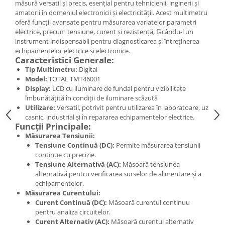
măsură versatil și precis, esențial pentru tehnicienii, inginerii și
amatorii în domeniul electronicii și electricității. Acest multimetru
oferă funcții avansate pentru măsurarea variatelor parametri
electrice, precum tensiune, curent și rezistență, făcându-l un
instrument indispensabil pentru diagnosticarea și întreținerea
echipamentelor electrice și electronice.
Caracteristici Generale:
Tip Multimetru:
Digital
Model:
TOTAL TMT46001
Display:
LCD cu iluminare de fundal pentru vizibilitate
îmbunătățită în condiții de iluminare scăzută
Utilizare:
Versatil, potrivit pentru utilizarea în laboratoare, uz
casnic, industrial și în repararea echipamentelor electrice.
Funcții Principale:
Măsurarea Tensiunii:
Tensiune Continuă (DC):
Permite măsurarea tensiunii
continue cu precizie.
Tensiune Alternativă (AC):
Măsoară tensiunea
alternativă pentru verificarea surselor de alimentare și a
echipamentelor.
Măsurarea Curentului:
Curent Continuă (DC):
Măsoară curentul continuu
pentru analiza circuitelor.
Curent Alternativ (AC):
Măsoară curentul alternativ