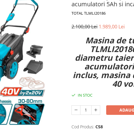
acumulatori 5Ah si inc
TOTAL TLMLI20186
2.100,00 Lei
1.989,00 Lei
Masina de t
TLMLI20186
diametru taier
acumulatori 
inclus, masina 
40 vo
IN STOC
ADAUG
Cod Produs:
C58