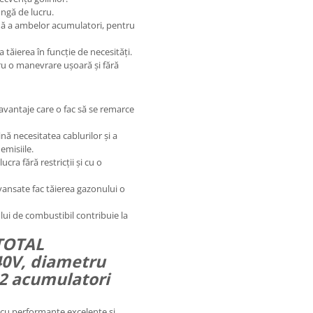
ngă de lucru.
nă a ambelor acumulatori, pentru
 tăierea în funcție de necesități.
ru o manevrare ușoară și fără
vantaje care o fac să se remarce
ă necesitatea cablurilor și a
misiile.
ucra fără restricții și cu o
vansate fac tăierea gazonului o
ui de combustibil contribuie la
 TOTAL
40V, diametru
 2 acumulatori
cu performanțe excelente și