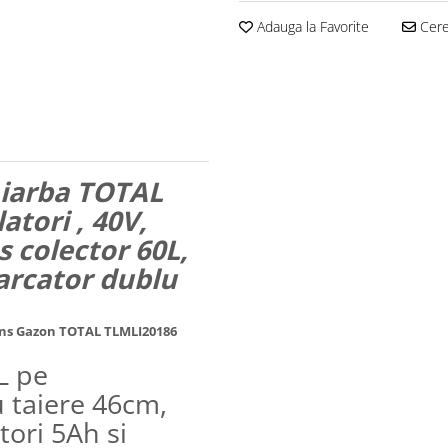
Adauga la Favorite
Cere 
 iarba TOTAL
tori , 40V,
 colector 60L,
arcator dublu
uns Gazon TOTAL TLMLI20186
L pe
u taiere 46cm,
tori 5Ah si