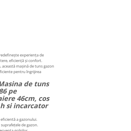
edefinește experiența de
ere, eficiență și confort.
e, această mașină de tuns gazon
ficiente pentru îngrijirea
Masina de tuns
86 pe
aiere 46cm, cos
h si incarcator
eficientă a gazonului.
 suprafețele de gazon.
cvența golirilor.