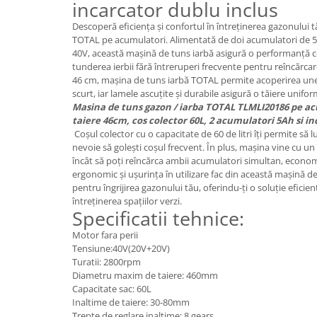
incarcator dublu inclus
Descoperă eficiența și confortul în întreținerea gazonului 
TOTAL pe acumulatori. Alimentată de doi acumulatori de 5A
40V, această mașină de tuns iarbă asigură o performanță c
tunderea ierbii fără întreruperi frecvente pentru reîncărca
46 cm, mașina de tuns iarbă TOTAL permite acoperirea une
scurt, iar lamele ascuțite și durabile asigură o tăiere unifor
Masina de tuns gazon / iarba TOTAL TLMLI20186 pe ac
taiere 46cm, cos colector 60L, 2 acumulatori 5Ah si i
Coșul colector cu o capacitate de 60 de litri îți permite să l
nevoie să golești coșul frecvent. În plus, mașina vine cu un 
încât să poți reîncărca ambii acumulatori simultan, econom
ergonomic și ușurința în utilizare fac din această mașină d
pentru îngrijirea gazonului tău, oferindu-ți o soluție eficie
întreținerea spațiilor verzi.
Specificatii tehnice:
Motor fara perii
Tensiune:40V(20V+20V)
Turatii: 2800rpm
Diametru maxim de taiere: 460mm
Capacitate sac: 60L
Inaltime de taiere: 30-80mm
Trepte de reglare inaltime: 8 gears