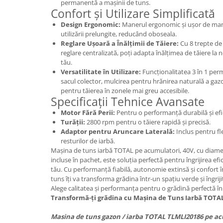
permanentă a mașinii de tuns.
Confort și Utilizare Simplificată
Design Ergonomic:
Manerul ergonomic și ușor de mane
utilizării prelungite, reducând oboseala.
Reglare Ușoară a Înălțimii de Tăiere:
Cu 8 trepte de 
reglare centralizată, poți adapta înălțimea de tăiere la 
tău.
Versatilitate în Utilizare:
Funcționalitatea 3 în 1 permi
sacul colector, mulcirea pentru hrănirea naturală a gazo
pentru tăierea în zonele mai greu accesibile.
Specificații Tehnice Avansate
Motor Fără Perii:
Pentru o performanță durabilă și efi
Turății:
2800 rpm pentru o tăiere rapidă și precisă.
Adaptor pentru Aruncare Laterală:
Inclus pentru fl
resturilor de iarbă.
Mașina de tuns iarbă TOTAL pe acumulatori, 40V, cu diametr
incluse în pachet, este soluția perfectă pentru îngrijirea efi
tău. Cu performanță fiabilă, autonomie extinsă și confort î
tuns îți va transforma grădina într-un spațiu verde și îngrij
Alege calitatea și performanța pentru o grădină perfectă în
Transformă-ți grădina cu Mașina de Tuns Iarbă TOTAL
Masina de tuns gazon / iarba TOTAL TLMLI20186 pe ac