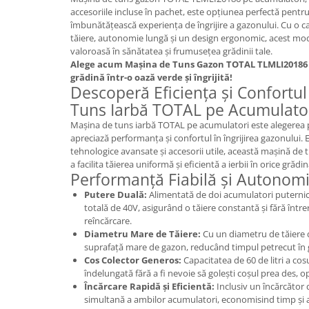
accesoriile incluse în pachet, este opțiunea perfectă pentru 
îmbunătățească experiența de îngrijire a gazonului. Cu o 
tăiere, autonomie lungă și un design ergonomic, acest mode
valoroasă în sănătatea și frumusețea grădinii tale.
Alege acum Mașina de Tuns Gazon TOTAL TLMLI20186 
grădină într-o oază verde și îngrijită!
Descoperă Eficiența și Confortu
Tuns Iarbă TOTAL pe Acumulator
Mașina de tuns iarbă TOTAL pe acumulatori este alegerea p
apreciază performanța și confortul în îngrijirea gazonului. E
tehnologice avansate și accesorii utile, această mașină de 
a facilita tăierea uniformă și eficientă a ierbii în orice grădin
Performanță Fiabilă și Autonomi
Putere Duală:
Alimentată de doi acumulatori puternic
totală de 40V, asigurând o tăiere constantă și fără într
reîncărcare.
Diametru Mare de Tăiere:
Cu un diametru de tăiere d
suprafață mare de gazon, reducând timpul petrecut în 
Cos Colector Generos:
Capacitatea de 60 de litri a cos
îndelungată fără a fi nevoie să golești coșul prea des, o
Încărcare Rapidă și Eficientă:
Inclusiv un încărcător 
simultană a ambilor acumulatori, economisind timp și a