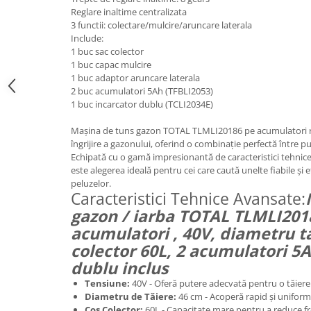
Reglare inaltime centralizata
3 functii: colectare/mulcire/aruncare laterala
Include:
1 buc sac colector
1 buc capac mulcire
1 buc adaptor aruncare laterala
2 buc acumulatori 5Ah (TFBLI2053)
1 buc incarcator dublu (TCLI2034E)
Mașina de tuns gazon TOTAL TLMLI20186 pe acumulatori r
îngrijire a gazonului, oferind o combinație perfectă între put
Echipată cu o gamă impresionantă de caracteristici tehnic
este alegerea ideală pentru cei care caută unelte fiabile și e
peluzelor.
Caracteristici Tehnice Avansate:
gazon / iarba TOTAL TLMLI201
acumulatori , 40V, diametru t
colector 60L, 2 acumulatori 5A
dublu inclus
Tensiune:
40V - Oferă putere adecvată pentru o tăiere 
Diametru de Tăiere:
46 cm - Acoperă rapid și uniform
Cos Colector:
60L - Capacitate mare pentru a reduce fre