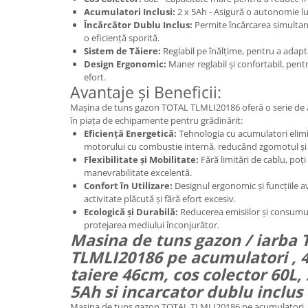
Acumulatori Inclusi:
2 x 5Ah - Asigură o autonomie lu
Încărcător Dublu Inclus:
Permite încărcarea simulta
o eficiență sporită.
Sistem de Tăiere:
Reglabil pe înălțime, pentru a adapta
Design Ergonomic:
Maner reglabil și confortabil, pent
efort.
Avantaje și Beneficii:
Mașina de tuns gazon TOTAL TLMLI20186 oferă o serie de a
în piața de echipamente pentru grădinărit:
Eficiență Energetică:
Tehnologia cu acumulatori elimin
motorului cu combustie internă, reducând zgomotul și e
Flexibilitate și Mobilitate:
Fără limitări de cablu, poți l
manevrabilitate excelentă.
Confort în Utilizare:
Designul ergonomic și funcțiile a
activitate plăcută și fără efort excesiv.
Ecologică și Durabilă:
Reducerea emisiilor și consumul
protejarea mediului înconjurător.
Masina de tuns gazon / iarba
TLMLI20186 pe acumulatori , 
taiere 46cm, cos colector 60L,
5Ah si incarcator dublu inclus
Mașina de tuns gazon TOTAL TLMLI20186 pe acumulatori, 