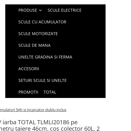
PRODUSE
SCULE ELECTRICE
SCULE CU ACUMULATOR
SCULE MOTORIZATE
SCULE DE MANA
UNELTE GRADINA SI FERMA
ACCESORII
SETURI SCULE SI UNELTE
PROMOTII
TOTAL
ulatori 5Ah si incarcator dublu inclus
/ iarba TOTAL TLMLI20186 pe
metru taiere 46cm, cos colector 60L, 2