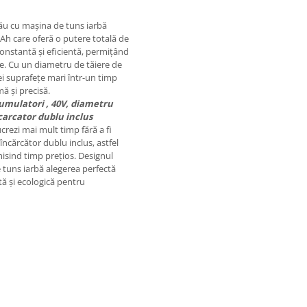
tău cu mașina de tuns iarbă
h care oferă o putere totală de
onstantă și eficientă, permițând
re. Cu un diametru de tăiere de
i suprafețe mari într-un timp
mă și precisă.
umulatori , 40V, diametru
ncarcator dublu inclus
ucrezi mai mult timp fără a fi
încărcător dublu inclus, astfel
isind timp prețios. Designul
e tuns iarbă alegerea perfectă
ntă și ecologică pentru