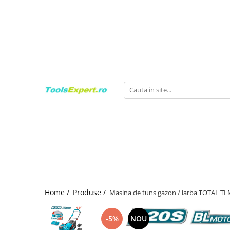
Produse
Total
Home /
Produse /
Masina de tuns gazon / iarba TOTAL TLML
-5%
NOU