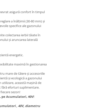
vrat asigură confort în timpul
reglare a înălțimii (30-80 mm) și
nevoile specifice ale gazonului
te colectarea ierbii tăiate în
nului și aruncarea laterală
cientă energetic.
exibilitate maximă în gestionarea
u mare de tăiere și accesoriile
cientă și ecologică a gazonului
n utilizare, această mașină de
it fără eforturi suplimentare.
 fiecare sezon!
 pe Acumulatori, 40V!
umulatori , 40V, diametru