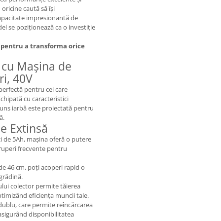
oricine caută să își
capacitate impresionantă de
l se poziționează ca o investiție
pentru a transforma orice
l cu Mașina de
i, 40V
erfectă pentru cei care
chipată cu caracteristici
tuns iarbă este proiectată pentru
ă.
e Extinsă
i de 5Ah, mașina oferă o putere
eruperi frecvente pentru
e 46 cm, poți acoperi rapid o
grădină.
ului colector permite tăierea
ptimizând eficiența muncii tale.
dublu, care permite reîncărcarea
sigurând disponibilitatea