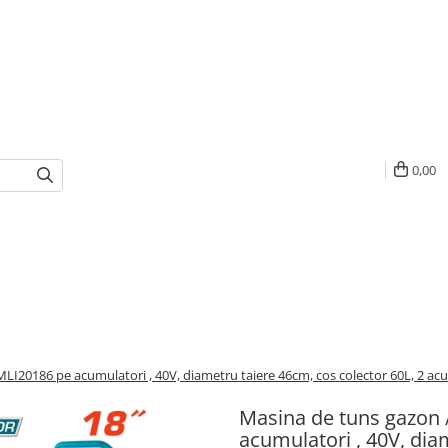
0,00
I20186 pe acumulatori , 40V, diametru taiere 46cm, cos colector 60L, 2 acum
Masina de tuns gazon 
acumulatori , 40V, dia