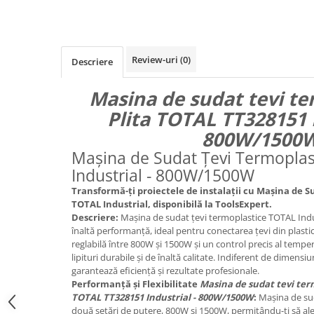
Review-uri
(0)
Descriere
Masina de sudat tevi te
Plita TOTAL TT328151 I
800W/1500
Mașina de Sudat Țevi Termopla
Industrial - 800W/1500W
Transformă-ți proiectele de instalații cu Mașina de 
TOTAL Industrial, disponibilă la ToolsExpert.
Descriere:
Mașina de sudat țevi termoplastice TOTAL Indu
înaltă performanță, ideal pentru conectarea țevi din plasti
reglabilă între 800W și 1500W și un control precis al tempe
lipituri durabile și de înaltă calitate. Indiferent de dimens
garantează eficiență și rezultate profesionale.
Performanță și Flexibilitate
Masina de sudat tevi term
TOTAL TT328151 Industrial - 800W/1500W
:
Mașina de sud
două setări de putere, 800W și 1500W, permițându-ți să ale