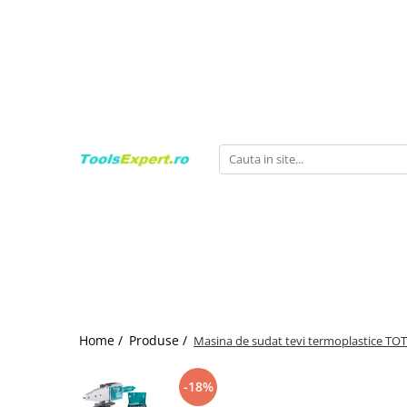
Produse
Total
Home /
Produse /
Masina de sudat tevi termoplastice TO
-18%