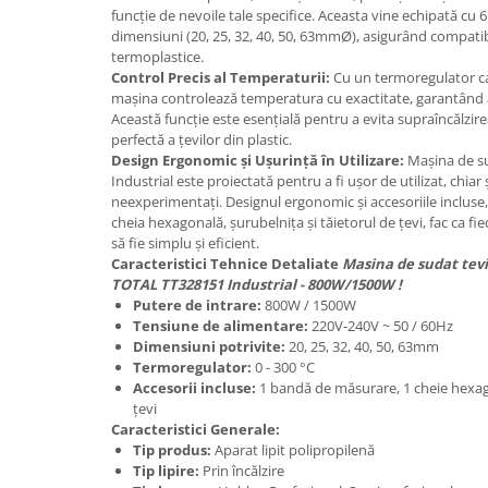
funcție de nevoile tale specifice. Aceasta vine echipată cu 
dimensiuni (20, 25, 32, 40, 50, 63mmØ), asigurând compatib
termoplastice.
Control Precis al Temperaturii:
Cu un termoregulator car
mașina controlează temperatura cu exactitate, garantând ast
Această funcție este esențială pentru a evita supraîncălzirea
perfectă a țevilor din plastic.
Design Ergonomic și Ușurință în Utilizare:
Mașina de su
Industrial este proiectată pentru a fi ușor de utilizat, chiar ș
neexperimentați. Designul ergonomic și accesoriile inclu
cheia hexagonală, șurubelnița și tăietorul de țevi, fac ca fi
să fie simplu și eficient.
Caracteristici Tehnice Detaliate
Masina de sudat tevi
TOTAL TT328151 Industrial - 800W/1500W !
Putere de intrare:
800W / 1500W
Tensiune de alimentare:
220V-240V ~ 50 / 60Hz
Dimensiuni potrivite:
20, 25, 32, 40, 50, 63mm
Termoregulator:
0 - 300 °C
Accesorii incluse:
1 bandă de măsurare, 1 cheie hexago
țevi
Caracteristici Generale:
Tip produs:
Aparat lipit polipropilenă
Tip lipire:
Prin încălzire