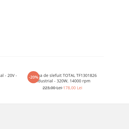
l - 20V -
Masina de slefuit TOTAL TF1301826
TOTAL
-20%
-6%
Industrial - 320W, 14000 rpm
ELECTR
ACUMU
223,00 Lei
178,00 Lei
5