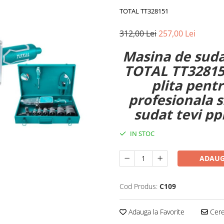
TOTAL TT328151
312,00 Lei
257,00 Lei
Masina de sudat
TOTAL TT328151
plita pentru
profesionala si
sudat tevi ppr
IN STOC
ADAUG
Cod Produs:
C109
Adauga la Favorite
Cere 