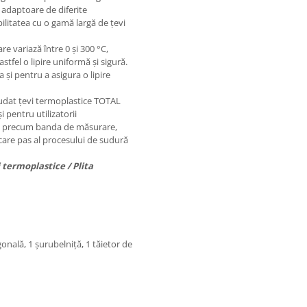
6 adaptoare de diferite
ilitatea cu o gamă largă de țevi
e variază între 0 și 300 °C,
fel o lipire uniformă și sigură.
 și pentru a asigura o lipire
dat țevi termoplastice TOTAL
i pentru utilizatorii
se, precum banda de măsurare,
ecare pas al procesului de sudură
 termoplastice / Plita
nală, 1 șurubelniță, 1 tăietor de