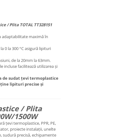
ice / Plita TOTAL TT328151
 adaptabilitate maximă în
 0 la 300 °C asigură lipituri
nsiuni, de la 20mm la 63mm.
 incluse facilitează utilizarea și
a de sudat țevi termoplastice
ine lipituri precise și
tice / Plita
800W/1500W
ră țevi termoplastice, PPR, PE,
tor, proiecte instalații, unelte
ile, sudură precisă, echipamente