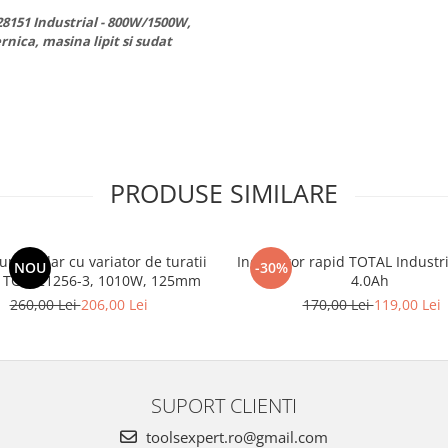
28151 Industrial - 800W/1500W,
ernica, masina lipit si sudat
PRODUSE SIMILARE
 unghiular cu variator de turatii
Incarcator rapid TOTAL Industria
NOU
-30%
 TG1121256-3, 1010W, 125mm
4.0Ah
260,00 Lei
206,00 Lei
170,00 Lei
119,00 Lei
SUPORT CLIENTI
toolsexpert.ro@gmail.com