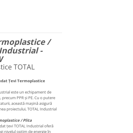
rmoplastice /
ndustrial -
W
stice TOTAL
Sudat Țevi Termoplastice
strial este un echipament de
c, precum PPR și PE. Cu o putere
raturii, această mașină asigură
iunea proiectului, TOTAL Industrial
oplastice / Plita
at țevi TOTAL Industrial oferă
gi nivelul optim de energie în