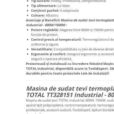
Tip lucrare:
Hobby, Profesional, Semiprofesional
Tip alimentare:
La rețea
Conținut pachet:
6 adaptoare
Culoare:
Albastru
Avantaje și Beneficii
Masina de sudat tevi termoplast
Industrial - 800W/1500W :
Putere reglabilă:
Alegerea între 800W și 1500W pentru
funcție de proiect.
Control precis al temperaturii:
Termoregulatorul de la
uniforme și sigure.
Versatilitate:
Compatibilitate cu țevi de diverse dime
Ergonomie și confort:
Designul ergonomic și accesoriile
asigură o operare eficientă.
Proiectează și instalează cu încredere folosind Mașin
TOTAL Industrial, disponibilă acum la ToolsExpert. Obț
durabile pentru toate proiectele tale de instalații!
Masina de sudat tevi termoplas
TOTAL TT328151 Industrial - 
Mașina de sudat țevi, TOTAL Industrial, 800W, 1500W, sudu
aparat lipit polipropilenă, control temperatură, termoregula
profesionale, accesorii sudură, ToolsExpert, lipituri durab