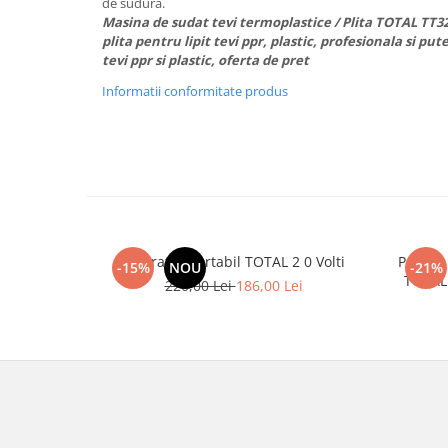
de sudură.
Masina de sudat tevi termoplastice / Plita TOTAL TT3
plita pentru lipit tevi ppr, plastic, profesionala si put
tevi ppr si plastic, oferta de pret
Informatii conformitate produs
Aspirator portabil TOTAL 2 0 Volti
Polizor
-15%
NOU
-21%
TOTAL
220,00 Lei
186,00 Lei