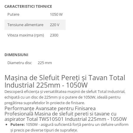
CARACTERISTICI TEHNICE
Putere
1050 W
Tensiune alimentare
220 V
Viteza maxima (rpm)
2300
DIMENSIUNI
Diametru disc
225 mm
Mașina de Slefuit Pereți și Tavan Total
Industrial 225mm - 1050W
Descoperă eficiența și versatilitatea mașinii de slefuit Total Industrial,
echipată cu un disc de 225mm și o putere de 1050W, ideală pentru
pregătirea suprafetelor în proiecte de finisare.
Performanțe Avansate pentru Finisarea
Profesională Masina de slefuit pereti si tavane cu
aspirator Total TWS10501 Industrial 225mm - 1050W
Putere:
1050W - asigură suficientă forță pentru un slefuire uniform
și precis pe diverse tipuri de suprafețe.