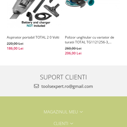
Aspirator portabil TOTAL 2 0 Volti
Polizor unghiular cu variator de
In
turatii TOTAL TG1121256-3,
20
220,00 Lei
1010W, 125mm
186,00 Lei
260,00 Lei
17
206,00 Lei
11
SUPORT CLIENTI
toolsexpert.ro@gmail.com
MAGAZINUL MEU
CLIENTI