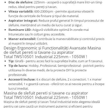
Disc de slefuire:
225mm - acoperă o suprafață mare într-un timp
redus, ideal pentru pereți și tavan.
Viteza variabilă:
600-2300rpm - permite ajustarea vitezei în
funcție de cerințele de finisare și tipul de material.
Aspirator integrat:
Reduce praful generat în timpul procesului de
slefuire, menținând un mediu de lucru curat și sigur.
Iluminare LED:
Asigură vizibilitate optimă în zonele mai
întunecate sau în colțuri greu accesibile.
Maner extensibil:
Contribuie la manevrabilitate și controlul precis
al mașinii în timpul utilizării.
Design Ergonomic și Funcționalități Avansate Masina
de slefuit pereti si tavane cu aspirator
Total TWS10501 Industrial 225mm - 1050W !
Tip:
Girafă - pentru acces facil la suprafețe înalte, cum ar fi tavanul.
Tip de lucru:
Hobby, Profesional, Semiprofesional - potrivit pentru
utilizarea în diverse medii, de la proiecte DIY la proiecte
profesionale.
Accesorii incluse:
6 x discuri de slefuire, 2 x conectori, 1 x maner
extensibil, 1 x geantă canvas - oferă tot ce ai nevoie pentru a începe
lucrul imediat.
Masina de slefuit pereti si tavane cu aspirator
Total TWS10501 Industrial 225mm - 1050W !
Mașina de slefuit pereți și tavan Total Industrial este alegerea ideală
pentru cei care caută un instrument puternic și eficient pentru