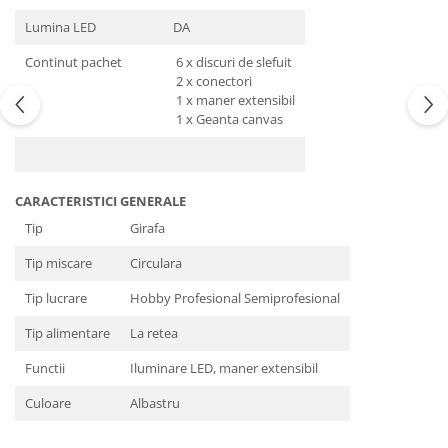
Lumina LED
DA
Continut pachet
6 x discuri de slefuit
2 x conectori
1 x maner extensibil
1 x Geanta canvas
CARACTERISTICI GENERALE
Tip
Girafa
Tip miscare
Circulara
Tip lucrare
Hobby Profesional Semiprofesional
Tip alimentare
La retea
Functii
Iluminare LED, maner extensibil
Culoare
Albastru