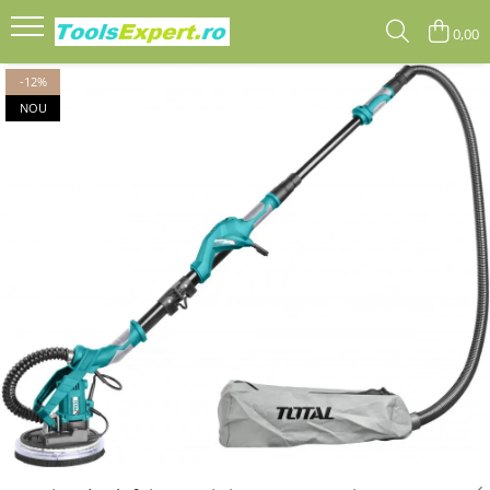
0,00
Produse
-12%
NOU
Total