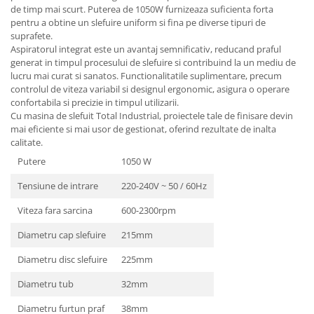
de timp mai scurt. Puterea de 1050W furnizeaza suficienta forta
pentru a obtine un slefuire uniform si fina pe diverse tipuri de
suprafete.
Aspiratorul integrat este un avantaj semnificativ, reducand praful
generat in timpul procesului de slefuire si contribuind la un mediu de
lucru mai curat si sanatos. Functionalitatile suplimentare, precum
controlul de viteza variabil si designul ergonomic, asigura o operare
confortabila si precizie in timpul utilizarii.
Cu masina de slefuit Total Industrial, proiectele tale de finisare devin
mai eficiente si mai usor de gestionat, oferind rezultate de inalta
calitate.
Putere
1050 W
Tensiune de intrare
220-240V ~ 50 / 60Hz
Viteza fara sarcina
600-2300rpm
Diametru cap slefuire
215mm
Diametru disc slefuire
225mm
Diametru tub
32mm
Diametru furtun praf
38mm