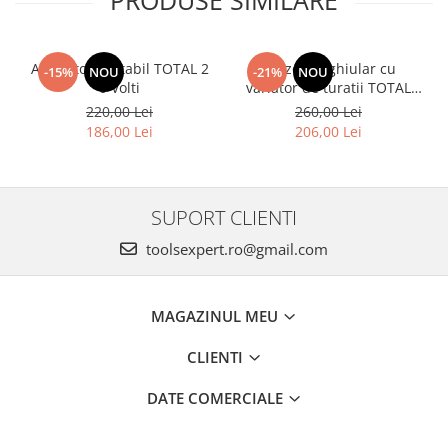
Aspirator portabil TOTAL 2
Polizor unghiular cu
-15%
NOU
-21%
NOU
0 Volti
variator de turatii TOTAL
TG1121256-3, 1010W,
220,00 Lei
260,00 Lei
125mm
186,00 Lei
206,00 Lei
SUPORT CLIENTI
toolsexpert.ro@gmail.com
MAGAZINUL MEU
CLIENTI
DATE COMERCIALE