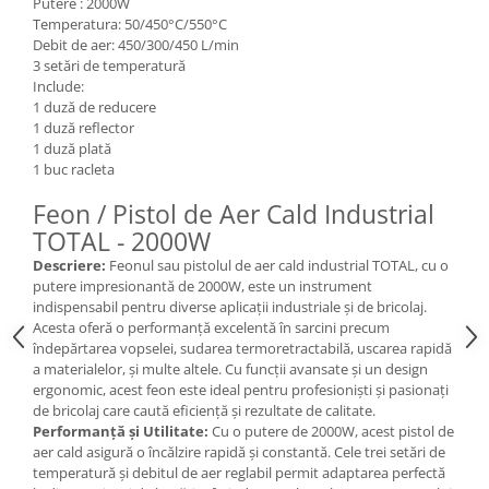
Putere : 2000W
Temperatura: 50/450°C/550°C
Debit de aer: 450/300/450 L/min
3 setări de temperatură
Include:
1 duză de reducere
1 duză reflector
1 duză plată
1 buc racleta
Feon / Pistol de Aer Cald Industrial
TOTAL - 2000W
Descriere:
Feonul sau pistolul de aer cald industrial TOTAL, cu o
putere impresionantă de 2000W, este un instrument
indispensabil pentru diverse aplicații industriale și de bricolaj.
Acesta oferă o performanță excelentă în sarcini precum
îndepărtarea vopselei, sudarea termoretractabilă, uscarea rapidă
a materialelor, și multe altele. Cu funcții avansate și un design
ergonomic, acest feon este ideal pentru profesioniști și pasionați
de bricolaj care caută eficiență și rezultate de calitate.
Performanță și Utilitate:
Cu o putere de 2000W, acest pistol de
aer cald asigură o încălzire rapidă și constantă. Cele trei setări de
temperatură și debitul de aer reglabil permit adaptarea perfectă