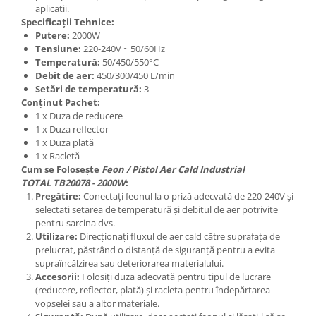
aplicații.
Specificații Tehnice:
Putere:
2000W
Tensiune:
220-240V ~ 50/60Hz
Temperatură:
50/450/550°C
Debit de aer:
450/300/450 L/min
Setări de temperatură:
3
Conținut Pachet:
1 x Duza de reducere
1 x Duza reflector
1 x Duza plată
1 x Racletă
Cum se Folosește
Feon / Pistol Aer Cald Industrial
TOTAL TB20078 - 2000W
:
Pregătire:
Conectați feonul la o priză adecvată de 220-240V și
selectați setarea de temperatură și debitul de aer potrivite
pentru sarcina dvs.
Utilizare:
Direcționați fluxul de aer cald către suprafața de
prelucrat, păstrând o distanță de siguranță pentru a evita
supraîncălzirea sau deteriorarea materialului.
Accesorii:
Folosiți duza adecvată pentru tipul de lucrare
(reducere, reflector, plată) și racleta pentru îndepărtarea
vopselei sau a altor materiale.