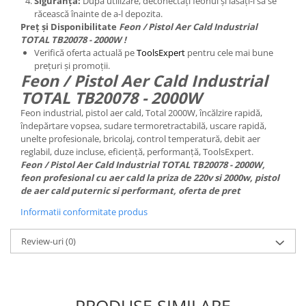
Siguranță:
După utilizare, deconectați feonul și lăsați-l să se
răcească înainte de a-l depozita.
Preț și Disponibilitate
Feon / Pistol Aer Cald Industrial
TOTAL TB20078 - 2000W !
Verifică oferta actuală pe
ToolsExpert
pentru cele mai bune
prețuri și promoții.
Feon / Pistol Aer Cald Industrial
TOTAL TB20078 - 2000W
Feon industrial, pistol aer cald, Total 2000W, încălzire rapidă,
îndepărtare vopsea, sudare termoretractabilă, uscare rapidă,
unelte profesionale, bricolaj, control temperatură, debit aer
reglabil, duze incluse, eficiență, performanță, ToolsExpert.
Feon / Pistol Aer Cald Industrial TOTAL TB20078 - 2000W,
feon profesional cu aer cald la priza de 220v si 2000w, pistol
de aer cald puternic si performant, oferta de pret
Informatii conformitate produs
Review-uri
(0)
PRODUSE SIMILARE