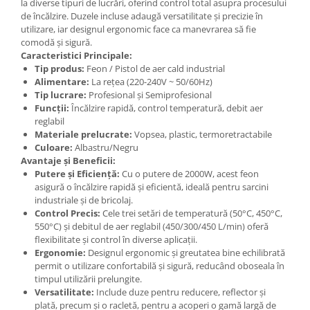
la diverse tipuri de lucrări, oferind control total asupra procesului
de încălzire. Duzele incluse adaugă versatilitate și precizie în
utilizare, iar designul ergonomic face ca manevrarea să fie
comodă și sigură.
Caracteristici Principale:
Tip produs:
Feon / Pistol de aer cald industrial
Alimentare:
La rețea (220-240V ~ 50/60Hz)
Tip lucrare:
Profesional și Semiprofesional
Funcții:
Încălzire rapidă, control temperatură, debit aer
reglabil
Materiale prelucrate:
Vopsea, plastic, termoretractabile
Culoare:
Albastru/Negru
Avantaje și Beneficii:
Putere și Eficiență:
Cu o putere de 2000W, acest feon
asigură o încălzire rapidă și eficientă, ideală pentru sarcini
industriale și de bricolaj.
Control Precis:
Cele trei setări de temperatură (50°C, 450°C,
550°C) și debitul de aer reglabil (450/300/450 L/min) oferă
flexibilitate și control în diverse aplicații.
Ergonomie:
Designul ergonomic și greutatea bine echilibrată
permit o utilizare confortabilă și sigură, reducând oboseala în
timpul utilizării prelungite.
Versatilitate:
Include duze pentru reducere, reflector și
plată, precum și o racletă, pentru a acoperi o gamă largă de